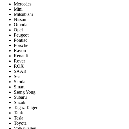
Mercedes
Mini
Mitsubishi
Nissan
Omoda
Opel
Peugeot
Pontiac
Porsсhe
Ravon
Renault
Rover
ROX
SAAB
Seat
Skoda
Smart
Ssang Yong
Subaru
Suzuki
Tagaz Taiger
Tank
Tesla
Toyota
Volkswagen