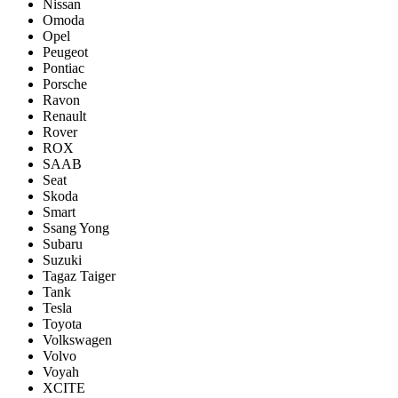
Nissan
Omoda
Opel
Peugeot
Pontiac
Porsсhe
Ravon
Renault
Rover
ROX
SAAB
Seat
Skoda
Smart
Ssang Yong
Subaru
Suzuki
Tagaz Taiger
Tank
Tesla
Toyota
Volkswagen
Volvo
Voyah
XCITE