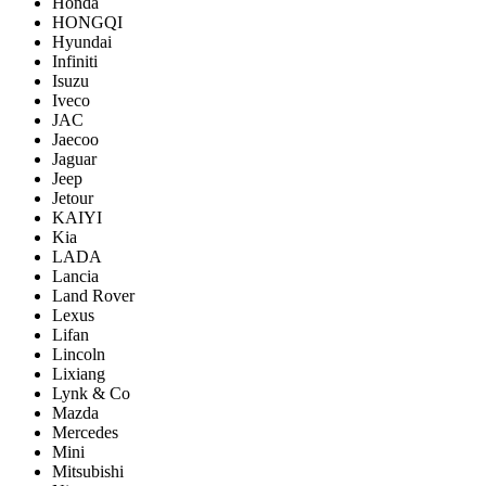
Honda
HONGQI
Hyundai
Infiniti
Isuzu
Iveco
JAC
Jaecoo
Jaguar
Jeep
Jetour
KAIYI
Kia
LADA
Lancia
Land Rover
Lexus
Lifan
Lincoln
Lixiang
Lynk & Co
Mazda
Mercedes
Mini
Mitsubishi