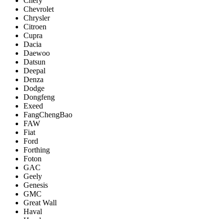
Chery
Chevrolet
Chrysler
Citroen
Cupra
Dacia
Daewoo
Datsun
Deepal
Denza
Dodge
Dongfeng
Exeed
FangChengBao
FAW
Fiat
Ford
Forthing
Foton
GAC
Geely
Genesis
GMC
Great Wall
Haval