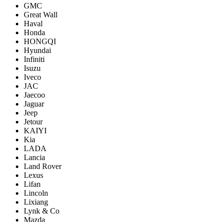
GMC
Great Wall
Haval
Honda
HONGQI
Hyundai
Infiniti
Isuzu
Iveco
JAC
Jaecoo
Jaguar
Jeep
Jetour
KAIYI
Kia
LADA
Lancia
Land Rover
Lexus
Lifan
Lincoln
Lixiang
Lynk & Co
Mazda