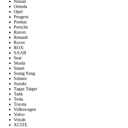
Nissan
Omoda
Opel
Peugeot
Pontiac
Porsсhe
Ravon
Renault
Rover
ROX
SAAB
Seat
Skoda
Smart
Ssang Yong
Subaru
Suzuki
Tagaz Taiger
Tank
Tesla
Toyota
Volkswagen
Volvo
Voyah
XCITE