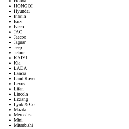
Honda
HONGQI
Hyundai
Infiniti
Isuzu
Iveco
JAC
Jaecoo
Jaguar
Jeep
Jetour
KAIYI
Kia
LADA
Lancia
Land Rover
Lexus
Lifan
Lincoln
Lixiang
Lynk & Co
Mazda
Mercedes
Mini
Mitsubishi