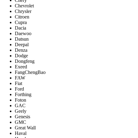
Chery
Chevrolet
Chrysler
Citroen
Cupra
Dacia
Daewoo
Datsun
Deepal
Denza
Dodge
Dongfeng
Exeed
FangChengBao
FAW
Fiat
Ford
Forthing
Foton
GAC
Geely
Genesis
GMC
Great Wall
Haval