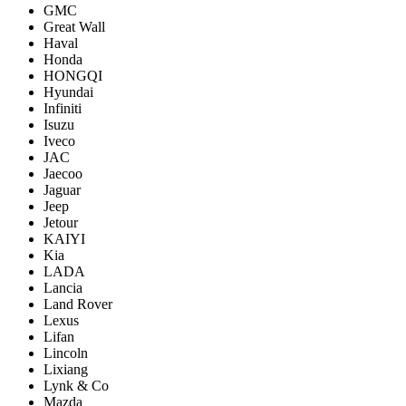
GMC
Great Wall
Haval
Honda
HONGQI
Hyundai
Infiniti
Isuzu
Iveco
JAC
Jaecoo
Jaguar
Jeep
Jetour
KAIYI
Kia
LADA
Lancia
Land Rover
Lexus
Lifan
Lincoln
Lixiang
Lynk & Co
Mazda