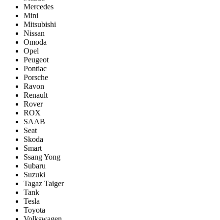
Mercedes
Mini
Mitsubishi
Nissan
Omoda
Opel
Peugeot
Pontiac
Porsсhe
Ravon
Renault
Rover
ROX
SAAB
Seat
Skoda
Smart
Ssang Yong
Subaru
Suzuki
Tagaz Taiger
Tank
Tesla
Toyota
Volkswagen