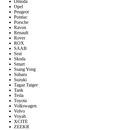
Omoda
Opel
Peugeot
Pontiac
Porsсhe
Ravon
Renault
Rover
ROX
SAAB
Seat
Skoda
Smart
Ssang Yong
Subaru
Suzuki
Tagaz Taiger
Tank
Tesla
Toyota
Volkswagen
Volvo
Voyah
XCITE
ZEEKR