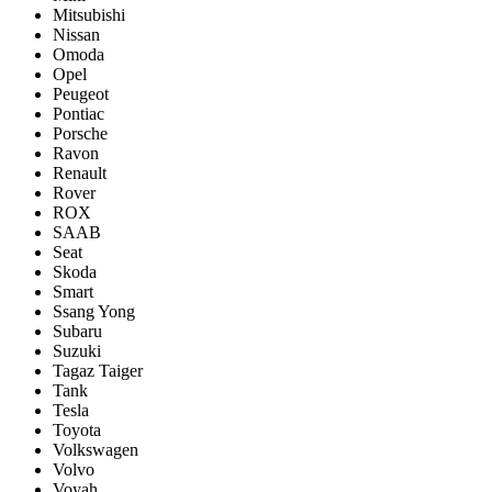
Mitsubishi
Nissan
Omoda
Opel
Peugeot
Pontiac
Porsсhe
Ravon
Renault
Rover
ROX
SAAB
Seat
Skoda
Smart
Ssang Yong
Subaru
Suzuki
Tagaz Taiger
Tank
Tesla
Toyota
Volkswagen
Volvo
Voyah