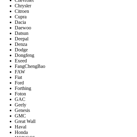
Chevrolet
Chrysler
Citroen
Cupra
Dacia
Daewoo
Datsun
Deepal
Denza
Dodge
Dongfeng
Exeed
FangChengBao
FAW
Fiat
Ford
Forthing
Foton
GAC
Geely
Genesis
GMC
Great Wall
Haval
Honda