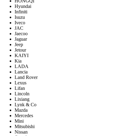
HONGQI
Hyundai
Infiniti
Isuzu
Iveco
JAC
Jaecoo
Jaguar
Jeep
Jetour
KAIYI
Kia
LADA
Lancia
Land Rover
Lexus
Lifan
Lincoln
Lixiang
Lynk & Co
Mazda
Mercedes
Mini
Mitsubishi
Nissan