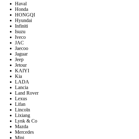
Haval
Honda
HONGQI
Hyundai
Infiniti
Isuzu
Iveco
JAC
Jaecoo
Jaguar
Jeep
Jetour
KAIYI
Kia
LADA
Lancia
Land Rover
Lexus
Lifan
Lincoln
Lixiang
Lynk & Co
Mazda
Mercedes
Mini