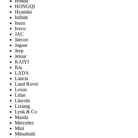
Honda
HONGQI
Hyundai
Infiniti
Isuzu
Iveco
JAC
Jaecoo
Jaguar
Jeep
Jetour
KAIYI
Kia
LADA
Lancia
Land Rover
Lexus
Lifan
Lincoln
Lixiang
Lynk & Co
Mazda
Mercedes
Mini
Mitsubishi