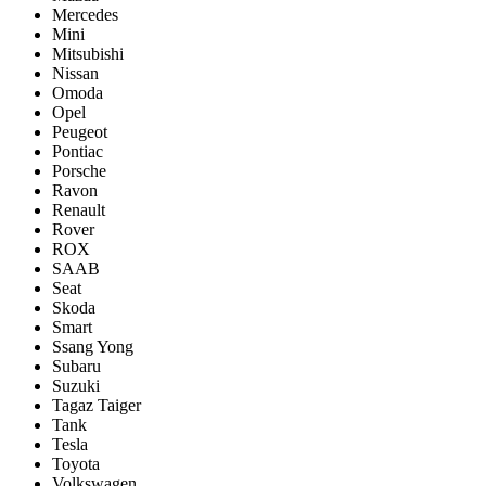
Mercedes
Mini
Mitsubishi
Nissan
Omoda
Opel
Peugeot
Pontiac
Porsсhe
Ravon
Renault
Rover
ROX
SAAB
Seat
Skoda
Smart
Ssang Yong
Subaru
Suzuki
Tagaz Taiger
Tank
Tesla
Toyota
Volkswagen