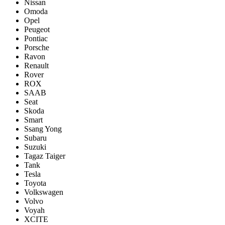
Nissan
Omoda
Opel
Peugeot
Pontiac
Porsсhe
Ravon
Renault
Rover
ROX
SAAB
Seat
Skoda
Smart
Ssang Yong
Subaru
Suzuki
Tagaz Taiger
Tank
Tesla
Toyota
Volkswagen
Volvo
Voyah
XCITE