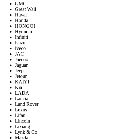
GMC
Great Wall
Haval
Honda
HONGQI
Hyundai
Infiniti
Isuzu
Iveco
JAC
Jaecoo
Jaguar
Jeep
Jetour
KAIYI
Kia
LADA
Lancia
Land Rover
Lexus
Lifan
Lincoln
Lixiang
Lynk & Co
Mazda