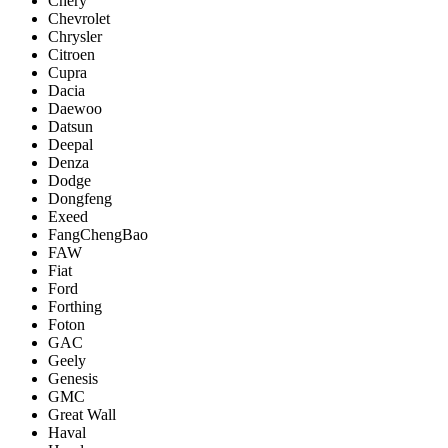
Chery
Chevrolet
Chrysler
Citroen
Cupra
Dacia
Daewoo
Datsun
Deepal
Denza
Dodge
Dongfeng
Exeed
FangChengBao
FAW
Fiat
Ford
Forthing
Foton
GAC
Geely
Genesis
GMC
Great Wall
Haval