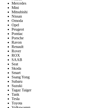
Mercedes
Mini
Mitsubishi
Nissan
Omoda
Opel
Peugeot
Pontiac
Porsсhe
Ravon
Renault
Rover
ROX
SAAB
Seat
Skoda
Smart
Ssang Yong
Subaru
Suzuki
Tagaz Taiger
Tank
Tesla
Toyota
Volkswagen