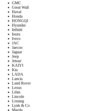
GMC
Great Wall
Haval
Honda
HONGQI
Hyundai
Infiniti
Isuzu
Iveco
JAC
Jaecoo
Jaguar
Jeep
Jetour
KAIYI
Kia
LADA
Lancia
Land Rover
Lexus
Lifan
Lincoln
Lixiang
Lynk & Co
Mazda