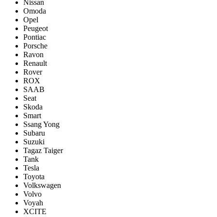
Nissan
Omoda
Opel
Peugeot
Pontiac
Porsсhe
Ravon
Renault
Rover
ROX
SAAB
Seat
Skoda
Smart
Ssang Yong
Subaru
Suzuki
Tagaz Taiger
Tank
Tesla
Toyota
Volkswagen
Volvo
Voyah
XCITE