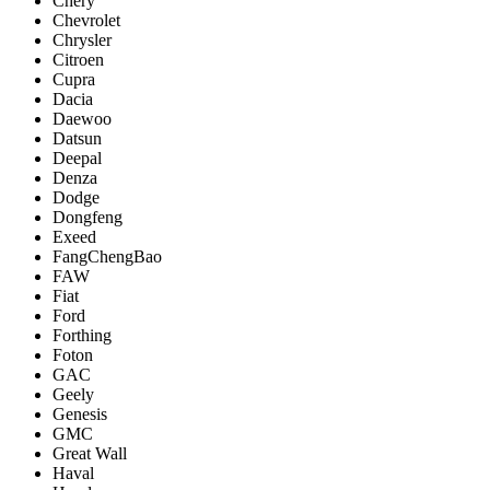
Chery
Chevrolet
Chrysler
Citroen
Cupra
Dacia
Daewoo
Datsun
Deepal
Denza
Dodge
Dongfeng
Exeed
FangChengBao
FAW
Fiat
Ford
Forthing
Foton
GAC
Geely
Genesis
GMC
Great Wall
Haval