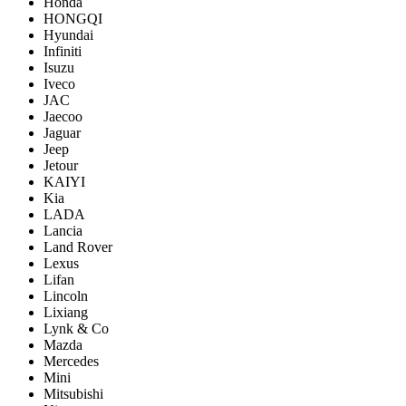
Honda
HONGQI
Hyundai
Infiniti
Isuzu
Iveco
JAC
Jaecoo
Jaguar
Jeep
Jetour
KAIYI
Kia
LADA
Lancia
Land Rover
Lexus
Lifan
Lincoln
Lixiang
Lynk & Co
Mazda
Mercedes
Mini
Mitsubishi