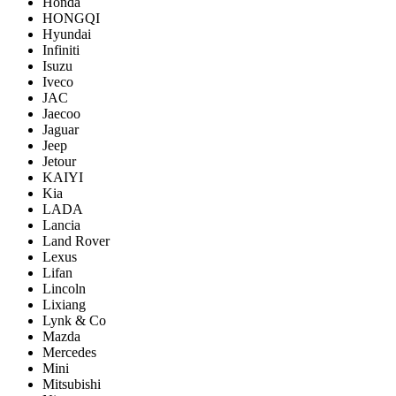
Honda
HONGQI
Hyundai
Infiniti
Isuzu
Iveco
JAC
Jaecoo
Jaguar
Jeep
Jetour
KAIYI
Kia
LADA
Lancia
Land Rover
Lexus
Lifan
Lincoln
Lixiang
Lynk & Co
Mazda
Mercedes
Mini
Mitsubishi