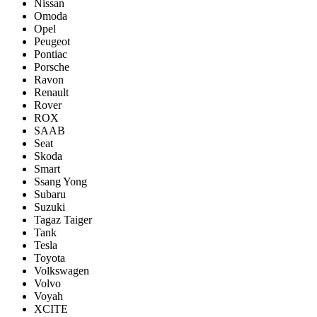
Nissan
Omoda
Opel
Peugeot
Pontiac
Porsсhe
Ravon
Renault
Rover
ROX
SAAB
Seat
Skoda
Smart
Ssang Yong
Subaru
Suzuki
Tagaz Taiger
Tank
Tesla
Toyota
Volkswagen
Volvo
Voyah
XCITE