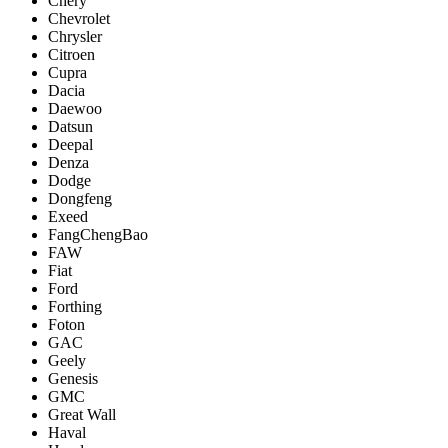
Chery
Chevrolet
Chrysler
Citroen
Cupra
Dacia
Daewoo
Datsun
Deepal
Denza
Dodge
Dongfeng
Exeed
FangChengBao
FAW
Fiat
Ford
Forthing
Foton
GAC
Geely
Genesis
GMC
Great Wall
Haval