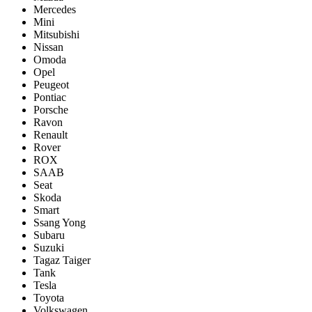
Mercedes
Mini
Mitsubishi
Nissan
Omoda
Opel
Peugeot
Pontiac
Porsсhe
Ravon
Renault
Rover
ROX
SAAB
Seat
Skoda
Smart
Ssang Yong
Subaru
Suzuki
Tagaz Taiger
Tank
Tesla
Toyota
Volkswagen