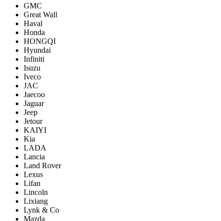
GMC
Great Wall
Haval
Honda
HONGQI
Hyundai
Infiniti
Isuzu
Iveco
JAC
Jaecoo
Jaguar
Jeep
Jetour
KAIYI
Kia
LADA
Lancia
Land Rover
Lexus
Lifan
Lincoln
Lixiang
Lynk & Co
Mazda