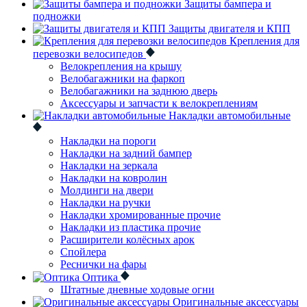
Защиты бампера и
подножки
Защиты двигателя и КПП
Крепления для
перевозки велосипедов
Велокрепления на крышу
Велобагажники на фаркоп
Велобагажники на заднюю дверь
Аксессуары и запчасти к велокреплениям
Накладки автомобильные
Накладки на пороги
Накладки на задний бампер
Накладки на зеркала
Накладки на ковролин
Молдинги на двери
Накладки на ручки
Накладки хромированные прочие
Накладки из пластика прочие
Расширители колёсных арок
Спойлера
Реснички на фары
Оптика
Штатные дневные ходовые огни
Оригинальные аксессуары