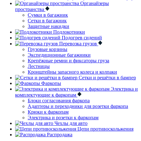
Органайзеры
пространства
Сумки в багажник
Сетки в багажник
Защитные накидки
Подлокотники
Подогрев сидений
Перевозка грузов
Грузовые корзины
Экспедиционные багажники
Крепёжные ремни и фиксаторы груза
Лестницы
Кронштейны запасного колеса и колпаки
Сетки и решётки в бампер
Фаркопы
Электрика и
комплектующие к фаркопам
Блоки согласования фаркопа
Адаптеры и переходники для розетки фаркопа
Крюки к фаркопам
Электрика и розетки к фаркопам
Чехлы для авто
Цепи противоскольжения
Распродажа