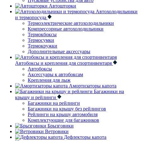
Пусковые устройства для авто
Автошторки
Автохолодильники
и термопосуда
Термоэлектрические автохолодильники
Компрессорные автохолодильники
Термокбоксы
Термосумки
Термокружки
Дополнительные аксессуары
Автобоксы и крепления для спортинвентаря
Автобоксы
Аксессуары к автобоксам
Крепления для лыж
Амортизаторы капота
Багажники на
крышу и рейлинги
Багажники на рейлинги
Багажники на крышу без рейлингов
Рейлинги на крышу автомобиля
Комплектующие для багажников
Брызговики
Ветровики
Дефлекторы капота