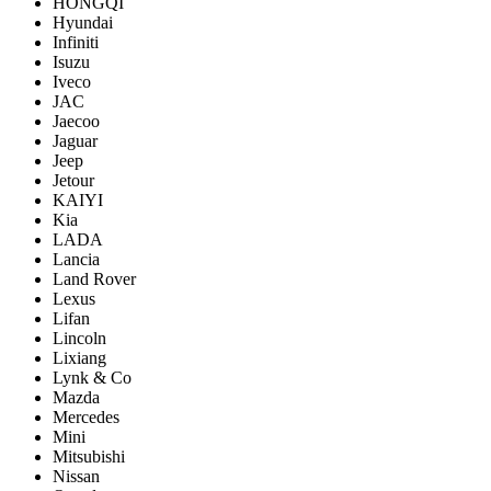
HONGQI
Hyundai
Infiniti
Isuzu
Iveco
JAC
Jaecoo
Jaguar
Jeep
Jetour
KAIYI
Kia
LADA
Lancia
Land Rover
Lexus
Lifan
Lincoln
Lixiang
Lynk & Co
Mazda
Mercedes
Mini
Mitsubishi
Nissan