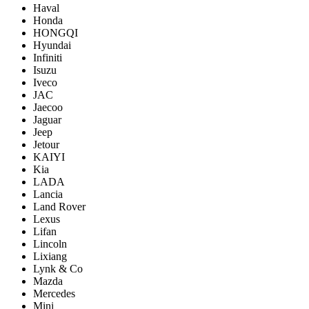
Haval
Honda
HONGQI
Hyundai
Infiniti
Isuzu
Iveco
JAC
Jaecoo
Jaguar
Jeep
Jetour
KAIYI
Kia
LADA
Lancia
Land Rover
Lexus
Lifan
Lincoln
Lixiang
Lynk & Co
Mazda
Mercedes
Mini