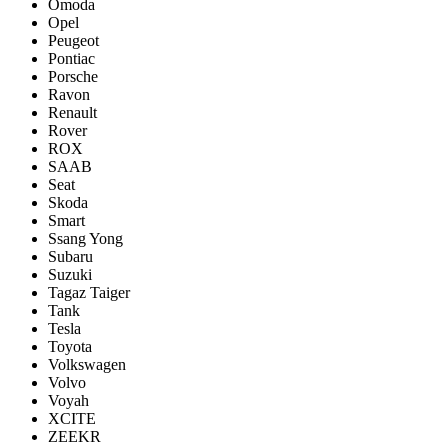
Omoda
Opel
Peugeot
Pontiac
Porsсhe
Ravon
Renault
Rover
ROX
SAAB
Seat
Skoda
Smart
Ssang Yong
Subaru
Suzuki
Tagaz Taiger
Tank
Tesla
Toyota
Volkswagen
Volvo
Voyah
XCITE
ZEEKR