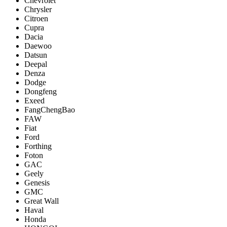
Chevrolet
Chrysler
Citroen
Cupra
Dacia
Daewoo
Datsun
Deepal
Denza
Dodge
Dongfeng
Exeed
FangChengBao
FAW
Fiat
Ford
Forthing
Foton
GAC
Geely
Genesis
GMC
Great Wall
Haval
Honda