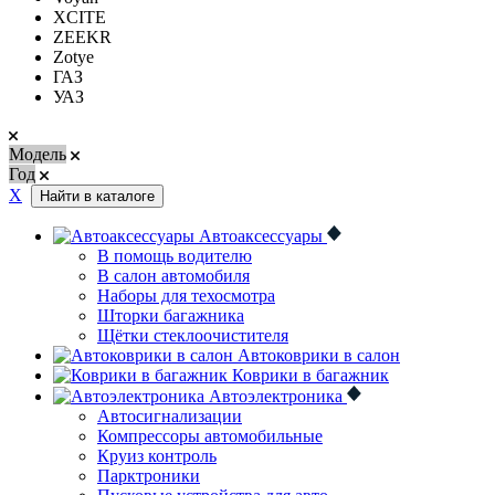
XCITE
ZEEKR
Zotye
ГАЗ
УАЗ
Модель
Год
Х
Найти в каталоге
Автоаксессуары
В помощь водителю
В салон автомобиля
Наборы для техосмотра
Шторки багажника
Щётки стеклоочистителя
Автоковрики в салон
Коврики в багажник
Автоэлектроника
Автосигнализации
Компрессоры автомобильные
Круиз контроль
Парктроники