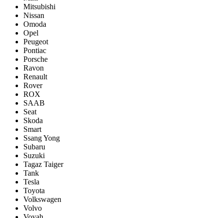
Mitsubishi
Nissan
Omoda
Opel
Peugeot
Pontiac
Porsсhe
Ravon
Renault
Rover
ROX
SAAB
Seat
Skoda
Smart
Ssang Yong
Subaru
Suzuki
Tagaz Taiger
Tank
Tesla
Toyota
Volkswagen
Volvo
Voyah