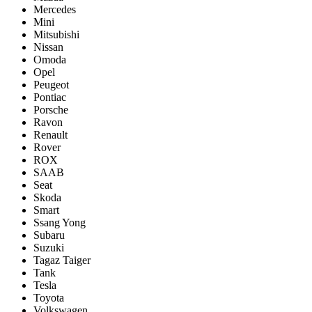
Mercedes
Mini
Mitsubishi
Nissan
Omoda
Opel
Peugeot
Pontiac
Porsсhe
Ravon
Renault
Rover
ROX
SAAB
Seat
Skoda
Smart
Ssang Yong
Subaru
Suzuki
Tagaz Taiger
Tank
Tesla
Toyota
Volkswagen