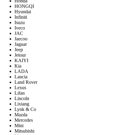
Honda
HONGQI
Hyundai
Infiniti
Isuzu
Iveco
JAC
Jaecoo
Jaguar
Jeep
Jetour
KAIYI
Kia
LADA
Lancia
Land Rover
Lexus
Lifan
Lincoln
Lixiang
Lynk & Co
Mazda
Mercedes
Mini
Mitsubishi