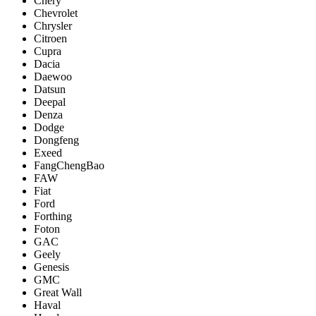
Chery
Chevrolet
Chrysler
Citroen
Cupra
Dacia
Daewoo
Datsun
Deepal
Denza
Dodge
Dongfeng
Exeed
FangChengBao
FAW
Fiat
Ford
Forthing
Foton
GAC
Geely
Genesis
GMC
Great Wall
Haval