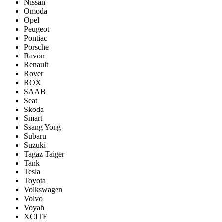
Nissan
Omoda
Opel
Peugeot
Pontiac
Porsсhe
Ravon
Renault
Rover
ROX
SAAB
Seat
Skoda
Smart
Ssang Yong
Subaru
Suzuki
Tagaz Taiger
Tank
Tesla
Toyota
Volkswagen
Volvo
Voyah
XCITE