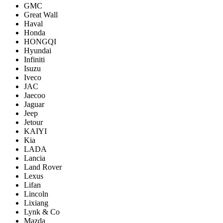
GMC
Great Wall
Haval
Honda
HONGQI
Hyundai
Infiniti
Isuzu
Iveco
JAC
Jaecoo
Jaguar
Jeep
Jetour
KAIYI
Kia
LADA
Lancia
Land Rover
Lexus
Lifan
Lincoln
Lixiang
Lynk & Co
Mazda