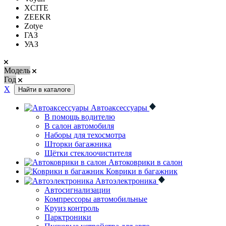
XCITE
ZEEKR
Zotye
ГАЗ
УАЗ
Модель
Год
Х
Найти в каталоге
Автоаксессуары
В помощь водителю
В салон автомобиля
Наборы для техосмотра
Шторки багажника
Щётки стеклоочистителя
Автоковрики в салон
Коврики в багажник
Автоэлектроника
Автосигнализации
Компрессоры автомобильные
Круиз контроль
Парктроники