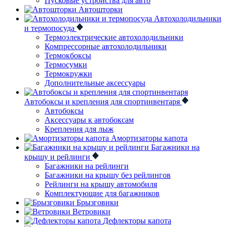
Пусковые устройства для авто
Автошторки
Автохолодильники
и термопосуда
Термоэлектрические автохолодильники
Компрессорные автохолодильники
Термокбоксы
Термосумки
Термокружки
Дополнительные аксессуары
Автобоксы и крепления для спортинвентаря
Автобоксы
Аксессуары к автобоксам
Крепления для лыж
Амортизаторы капота
Багажники на
крышу и рейлинги
Багажники на рейлинги
Багажники на крышу без рейлингов
Рейлинги на крышу автомобиля
Комплектующие для багажников
Брызговики
Ветровики
Дефлекторы капота