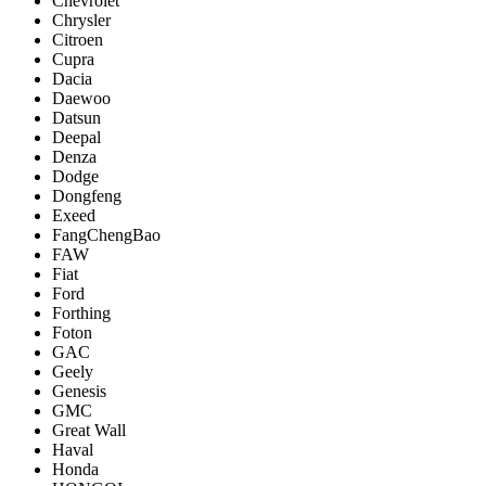
Chevrolet
Chrysler
Citroen
Cupra
Dacia
Daewoo
Datsun
Deepal
Denza
Dodge
Dongfeng
Exeed
FangChengBao
FAW
Fiat
Ford
Forthing
Foton
GAC
Geely
Genesis
GMC
Great Wall
Haval
Honda