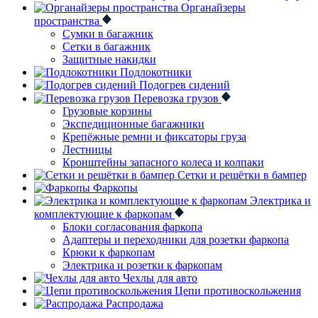
Органайзеры
пространства
Сумки в багажник
Сетки в багажник
Защитные накидки
Подлокотники
Подогрев сидений
Перевозка грузов
Грузовые корзины
Экспедиционные багажники
Крепёжные ремни и фиксаторы груза
Лестницы
Кронштейны запасного колеса и колпаки
Сетки и решётки в бампер
Фаркопы
Электрика и
комплектующие к фаркопам
Блоки согласования фаркопа
Адаптеры и переходники для розетки фаркопа
Крюки к фаркопам
Электрика и розетки к фаркопам
Чехлы для авто
Цепи противоскольжения
Распродажа