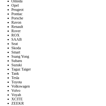
Omoda
Opel
Peugeot
Pontiac
Porsсhe
Ravon
Renault
Rover
ROX
SAAB
Seat
Skoda
Smart
Ssang Yong
Subaru
Suzuki
Tagaz Taiger
Tank
Tesla
Toyota
Volkswagen
Volvo
Voyah
XCITE
ZEEKR