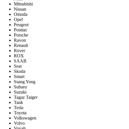
Mitsubishi
Nissan
Omoda
Opel
Peugeot
Pontiac
Porsсhe
Ravon
Renault
Rover
ROX
SAAB
Seat
Skoda
Smart
Ssang Yong
Subaru
Suzuki
Tagaz Taiger
Tank
Tesla
Toyota
Volkswagen
Volvo
Voyah