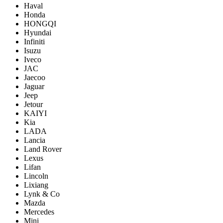
Haval
Honda
HONGQI
Hyundai
Infiniti
Isuzu
Iveco
JAC
Jaecoo
Jaguar
Jeep
Jetour
KAIYI
Kia
LADA
Lancia
Land Rover
Lexus
Lifan
Lincoln
Lixiang
Lynk & Co
Mazda
Mercedes
Mini