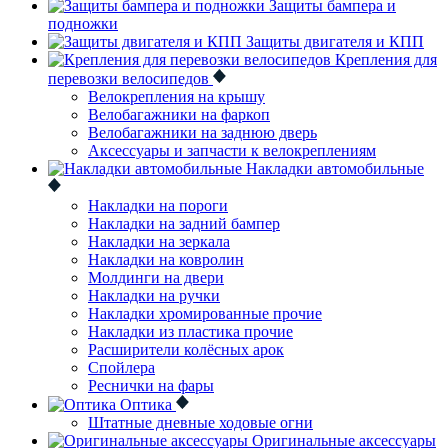
Защиты бампера и
подножки
Защиты двигателя и КПП
Крепления для
перевозки велосипедов
Велокрепления на крышу
Велобагажники на фаркоп
Велобагажники на заднюю дверь
Аксессуары и запчасти к велокреплениям
Накладки автомобильные
Накладки на пороги
Накладки на задний бампер
Накладки на зеркала
Накладки на ковролин
Молдинги на двери
Накладки на ручки
Накладки хромированные прочие
Накладки из пластика прочие
Расширители колёсных арок
Спойлера
Реснички на фары
Оптика
Штатные дневные ходовые огни
Оригинальные аксессуары