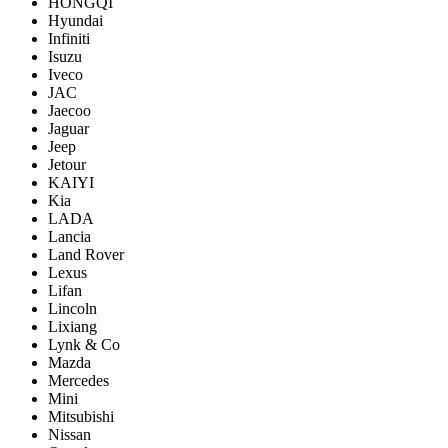
HONGQI
Hyundai
Infiniti
Isuzu
Iveco
JAC
Jaecoo
Jaguar
Jeep
Jetour
KAIYI
Kia
LADA
Lancia
Land Rover
Lexus
Lifan
Lincoln
Lixiang
Lynk & Co
Mazda
Mercedes
Mini
Mitsubishi
Nissan