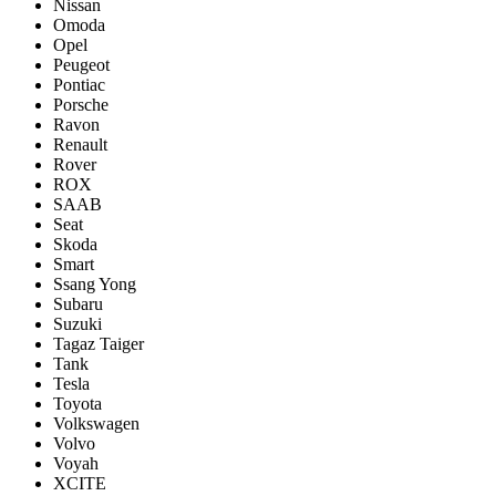
Nissan
Omoda
Opel
Peugeot
Pontiac
Porsсhe
Ravon
Renault
Rover
ROX
SAAB
Seat
Skoda
Smart
Ssang Yong
Subaru
Suzuki
Tagaz Taiger
Tank
Tesla
Toyota
Volkswagen
Volvo
Voyah
XCITE