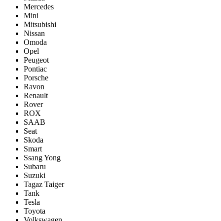
Mercedes
Mini
Mitsubishi
Nissan
Omoda
Opel
Peugeot
Pontiac
Porsсhe
Ravon
Renault
Rover
ROX
SAAB
Seat
Skoda
Smart
Ssang Yong
Subaru
Suzuki
Tagaz Taiger
Tank
Tesla
Toyota
Volkswagen