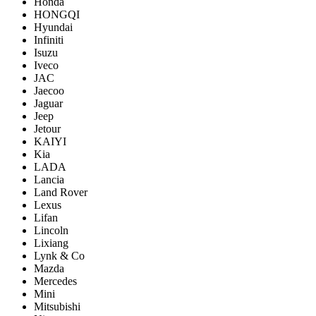
Honda
HONGQI
Hyundai
Infiniti
Isuzu
Iveco
JAC
Jaecoo
Jaguar
Jeep
Jetour
KAIYI
Kia
LADA
Lancia
Land Rover
Lexus
Lifan
Lincoln
Lixiang
Lynk & Co
Mazda
Mercedes
Mini
Mitsubishi