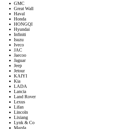
GMC
Great Wall
Haval
Honda
HONGQI
Hyundai
Infiniti
Isuzu
Iveco
JAC
Jaecoo
Jaguar
Jeep
Jetour
KAIYI
Kia
LADA
Lancia
Land Rover
Lexus
Lifan
Lincoln
Lixiang
Lynk & Co
Mazda