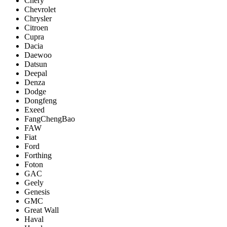
Chery
Chevrolet
Chrysler
Citroen
Cupra
Dacia
Daewoo
Datsun
Deepal
Denza
Dodge
Dongfeng
Exeed
FangChengBao
FAW
Fiat
Ford
Forthing
Foton
GAC
Geely
Genesis
GMC
Great Wall
Haval