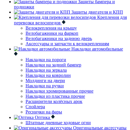
Защиты бампера и
подножки
Защиты двигателя и КПП
Крепления для
перевозки велосипедов
Велокрепления на крышу
Велобагажники на фаркоп
Велобагажники на заднюю дверь
Аксессуары и запчасти к велокреплениям
Накладки автомобильные
Накладки на пороги
Накладки на задний бампер
Накладки на зеркала
Накладки на ковролин
Молдинги на двери
Накладки на ручки
Накладки хромированные прочие
Накладки из пластика прочие
Расширители колёсных арок
Спойлера
Реснички на фары
Оптика
Штатные дневные ходовые огни
Оригинальные аксессуары