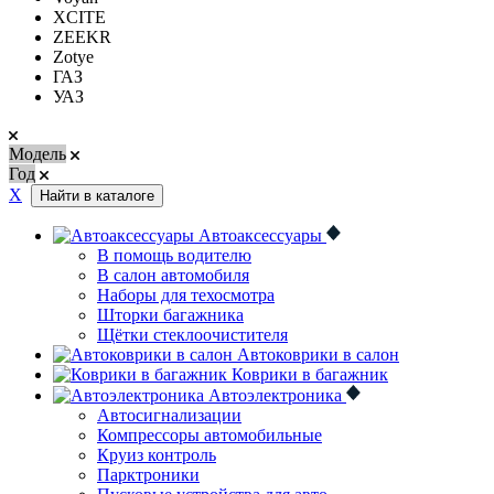
XCITE
ZEEKR
Zotye
ГАЗ
УАЗ
Модель
Год
Х
Найти в каталоге
Автоаксессуары
В помощь водителю
В салон автомобиля
Наборы для техосмотра
Шторки багажника
Щётки стеклоочистителя
Автоковрики в салон
Коврики в багажник
Автоэлектроника
Автосигнализации
Компрессоры автомобильные
Круиз контроль
Парктроники