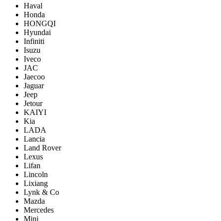
Haval
Honda
HONGQI
Hyundai
Infiniti
Isuzu
Iveco
JAC
Jaecoo
Jaguar
Jeep
Jetour
KAIYI
Kia
LADA
Lancia
Land Rover
Lexus
Lifan
Lincoln
Lixiang
Lynk & Co
Mazda
Mercedes
Mini