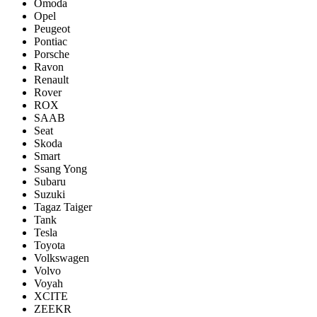
Omoda
Opel
Peugeot
Pontiac
Porsсhe
Ravon
Renault
Rover
ROX
SAAB
Seat
Skoda
Smart
Ssang Yong
Subaru
Suzuki
Tagaz Taiger
Tank
Tesla
Toyota
Volkswagen
Volvo
Voyah
XCITE
ZEEKR