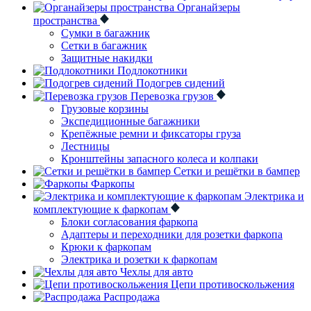
Органайзеры
пространства
Сумки в багажник
Сетки в багажник
Защитные накидки
Подлокотники
Подогрев сидений
Перевозка грузов
Грузовые корзины
Экспедиционные багажники
Крепёжные ремни и фиксаторы груза
Лестницы
Кронштейны запасного колеса и колпаки
Сетки и решётки в бампер
Фаркопы
Электрика и
комплектующие к фаркопам
Блоки согласования фаркопа
Адаптеры и переходники для розетки фаркопа
Крюки к фаркопам
Электрика и розетки к фаркопам
Чехлы для авто
Цепи противоскольжения
Распродажа