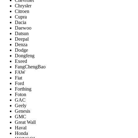
Chevrolet
Chrysler
Citroen
Cupra
Dacia
Daewoo
Datsun
Deepal
Denza
Dodge
Dongfeng
Exeed
FangChengBao
FAW
Fiat
Ford
Forthing
Foton
GAC
Geely
Genesis
GMC
Great Wall
Haval
Honda