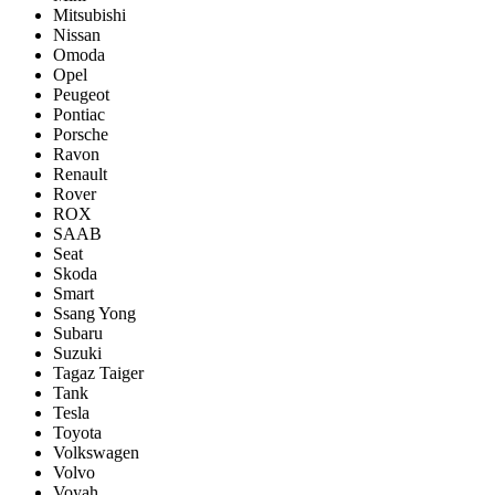
Mitsubishi
Nissan
Omoda
Opel
Peugeot
Pontiac
Porsсhe
Ravon
Renault
Rover
ROX
SAAB
Seat
Skoda
Smart
Ssang Yong
Subaru
Suzuki
Tagaz Taiger
Tank
Tesla
Toyota
Volkswagen
Volvo
Voyah