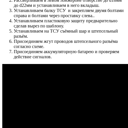
Рассверливаем в левом лонжероне отверстие до d18мм
до d22мм и устанавливаем в него вкладыш.
Устанавливаем балку ТСУ и закрепляем двумя болтами
справа и болтами через проставку слева..
Устанавливаем пластиковую защиту предварительно
сделав вырез по шаблону.
Устанавливаем на ТСУ съёмный шар и штепсельный
разъём.
Присоединяем жгут проводов штепсельного разъёма
согласно схеме.
Присоединяем аккумуляторную батарею и проверяем
действие сигналов.