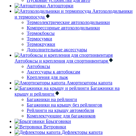
Пусковые устройства для авто
Автошторки
Автохолодильники
и термопосуда
Термоэлектрические автохолодильники
Компрессорные автохолодильники
Термокбоксы
Термосумки
Термокружки
Дополнительные аксессуары
Автобоксы и крепления для спортинвентаря
Автобоксы
Аксессуары к автобоксам
Крепления для лыж
Амортизаторы капота
Багажники на
крышу и рейлинги
Багажники на рейлинги
Багажники на крышу без рейлингов
Рейлинги на крышу автомобиля
Комплектующие для багажников
Брызговики
Ветровики
Дефлекторы капота