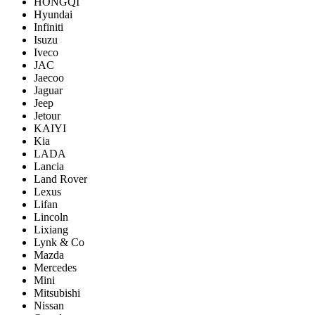
HONGQI
Hyundai
Infiniti
Isuzu
Iveco
JAC
Jaecoo
Jaguar
Jeep
Jetour
KAIYI
Kia
LADA
Lancia
Land Rover
Lexus
Lifan
Lincoln
Lixiang
Lynk & Co
Mazda
Mercedes
Mini
Mitsubishi
Nissan