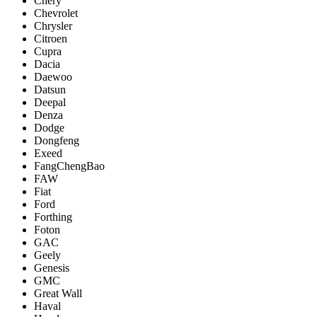
Chery
Chevrolet
Chrysler
Citroen
Cupra
Dacia
Daewoo
Datsun
Deepal
Denza
Dodge
Dongfeng
Exeed
FangChengBao
FAW
Fiat
Ford
Forthing
Foton
GAC
Geely
Genesis
GMC
Great Wall
Haval