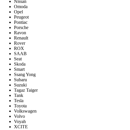
Nissan
Omoda
Opel
Peugeot
Pontiac
Porsсhe
Ravon
Renault
Rover
ROX
SAAB
Seat
Skoda
Smart
Ssang Yong
Subaru
Suzuki
Tagaz Taiger
Tank
Tesla
Toyota
Volkswagen
Volvo
Voyah
XCITE