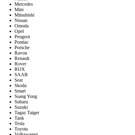
Mercedes
Mini
Mitsubishi
Nissan
Omoda
Opel
Peugeot
Pontiac
Porsсhe
Ravon
Renault
Rover
ROX
SAAB
Seat
Skoda
Smart
Ssang Yong
Subaru
Suzuki
Tagaz Taiger
Tank
Tesla
Toyota
Volkswagen