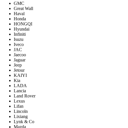
GMC
Great Wall
Haval
Honda
HONGQI
Hyundai
Infiniti
Isuzu
Iveco
JAC
Jaecoo
Jaguar
Jeep
Jetour
KAIYI
Kia
LADA
Lancia
Land Rover
Lexus
Lifan
Lincoln
Lixiang
Lynk & Co
Mazda