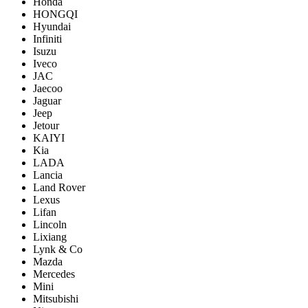
Honda
HONGQI
Hyundai
Infiniti
Isuzu
Iveco
JAC
Jaecoo
Jaguar
Jeep
Jetour
KAIYI
Kia
LADA
Lancia
Land Rover
Lexus
Lifan
Lincoln
Lixiang
Lynk & Co
Mazda
Mercedes
Mini
Mitsubishi