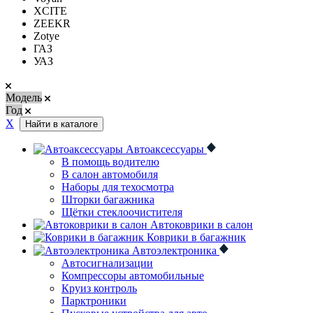
XCITE
ZEEKR
Zotye
ГАЗ
УАЗ
Модель
Год
Х
Найти в каталоге
Автоаксессуары
В помощь водителю
В салон автомобиля
Наборы для техосмотра
Шторки багажника
Щётки стеклоочистителя
Автоковрики в салон
Коврики в багажник
Автоэлектроника
Автосигнализации
Компрессоры автомобильные
Круиз контроль
Парктроники