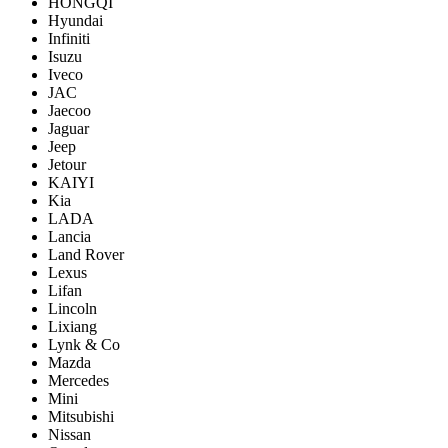
HONGQI
Hyundai
Infiniti
Isuzu
Iveco
JAC
Jaecoo
Jaguar
Jeep
Jetour
KAIYI
Kia
LADA
Lancia
Land Rover
Lexus
Lifan
Lincoln
Lixiang
Lynk & Co
Mazda
Mercedes
Mini
Mitsubishi
Nissan