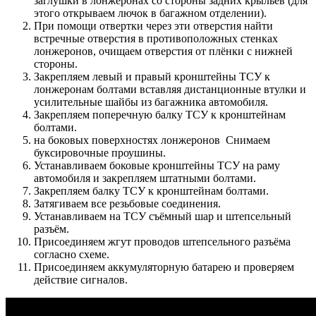
заглушки в лонжеронах со стороны задних крыльев (для
этого открываем лючок в багажном отделении).
При помощи отвертки через эти отверстия найти
встречные отверстия в противоположных стенках
лонжеронов, очищаем отверстия от плёнки с нижней
стороны.
Закрепляем левый и правый кронштейны ТСУ к
лонжеронам болтами вставляя дистанционные втулки и
усилительные шайбы из багажника автомобиля.
Закрепляем поперечную балку ТСУ к кронштейнам
болтами.
на боковых поверхностях лонжеронов Снимаем
буксировочные проушины.
Устанавливаем боковые кронштейны ТСУ на раму
автомобиля и закрепляем штатными болтами.
Закрепляем балку ТСУ к кронштейнам болтами.
Затягиваем все резьбовые соединения.
Устанавливаем на ТСУ съёмный шар и штепсельный
разъём.
Присоединяем жгут проводов штепсельного разъёма
согласно схеме.
Присоединяем аккумуляторную батарею и проверяем
действие сигналов.