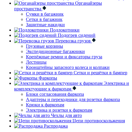
Органайзеры
пространства
Сумки в багажник
Сетки в багажник
Защитные накидки
Подлокотники
Подогрев сидений
Перевозка грузов
Грузовые корзины
Экспедиционные багажники
Крепёжные ремни и фиксаторы груза
Лестницы
Кронштейны запасного колеса и колпаки
Сетки и решётки в бампер
Фаркопы
Электрика и
комплектующие к фаркопам
Блоки согласования фаркопа
Адаптеры и переходники для розетки фаркопа
Крюки к фаркопам
Электрика и розетки к фаркопам
Чехлы для авто
Цепи противоскольжения
Распродажа