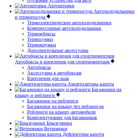
Пусковые устройства для авто
Автошторки
Автохолодильники
и термопосуда
Термоэлектрические автохолодильники
Компрессорные автохолодильники
Термокбоксы
Термосумки
Термокружки
Дополнительные аксессуары
Автобоксы и крепления для спортинвентаря
Автобоксы
Аксессуары к автобоксам
Крепления для лыж
Амортизаторы капота
Багажники на
крышу и рейлинги
Багажники на рейлинги
Багажники на крышу без рейлингов
Рейлинги на крышу автомобиля
Комплектующие для багажников
Брызговики
Ветровики
Дефлекторы капота