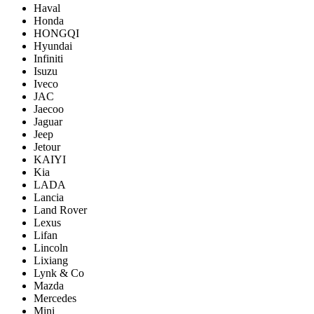
Haval
Honda
HONGQI
Hyundai
Infiniti
Isuzu
Iveco
JAC
Jaecoo
Jaguar
Jeep
Jetour
KAIYI
Kia
LADA
Lancia
Land Rover
Lexus
Lifan
Lincoln
Lixiang
Lynk & Co
Mazda
Mercedes
Mini