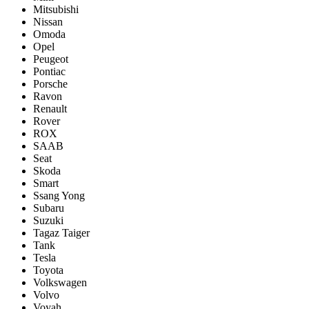
Mitsubishi
Nissan
Omoda
Opel
Peugeot
Pontiac
Porsсhe
Ravon
Renault
Rover
ROX
SAAB
Seat
Skoda
Smart
Ssang Yong
Subaru
Suzuki
Tagaz Taiger
Tank
Tesla
Toyota
Volkswagen
Volvo
Voyah