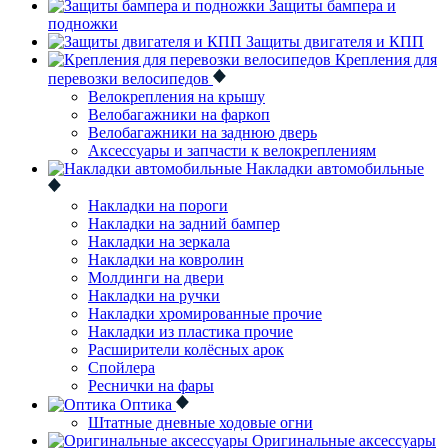
Защиты бампера и
подножки
Защиты двигателя и КПП
Крепления для
перевозки велосипедов
Велокрепления на крышу
Велобагажники на фаркоп
Велобагажники на заднюю дверь
Аксессуары и запчасти к велокреплениям
Накладки автомобильные
Накладки на пороги
Накладки на задний бампер
Накладки на зеркала
Накладки на ковролин
Молдинги на двери
Накладки на ручки
Накладки хромированные прочие
Накладки из пластика прочие
Расширители колёсных арок
Спойлера
Реснички на фары
Оптика
Штатные дневные ходовые огни
Оригинальные аксессуары