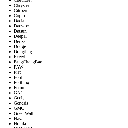
Chevrolet
Chrysler
Citroen
Cupra
Dacia
Daewoo
Datsun
Deepal
Denza
Dodge
Dongfeng
Exeed
FangChengBao
FAW
Fiat
Ford
Forthing
Foton
GAC
Geely
Genesis
GMC
Great Wall
Haval
Honda