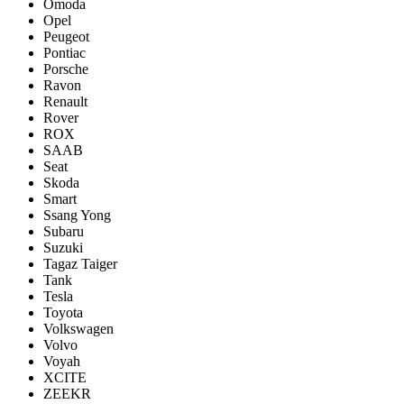
Omoda
Opel
Peugeot
Pontiac
Porsсhe
Ravon
Renault
Rover
ROX
SAAB
Seat
Skoda
Smart
Ssang Yong
Subaru
Suzuki
Tagaz Taiger
Tank
Tesla
Toyota
Volkswagen
Volvo
Voyah
XCITE
ZEEKR