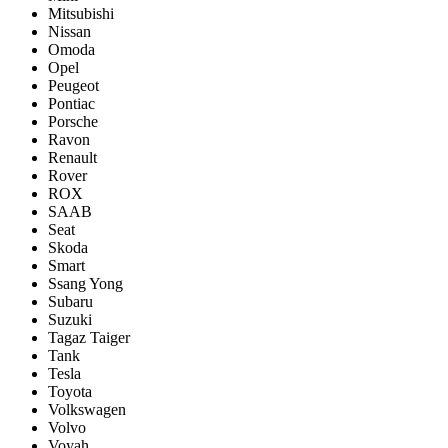
Mitsubishi
Nissan
Omoda
Opel
Peugeot
Pontiac
Porsсhe
Ravon
Renault
Rover
ROX
SAAB
Seat
Skoda
Smart
Ssang Yong
Subaru
Suzuki
Tagaz Taiger
Tank
Tesla
Toyota
Volkswagen
Volvo
Voyah