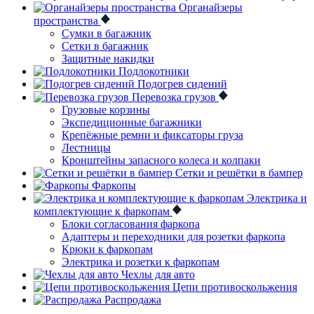
Органайзеры
пространства
Сумки в багажник
Сетки в багажник
Защитные накидки
Подлокотники
Подогрев сидений
Перевозка грузов
Грузовые корзины
Экспедиционные багажники
Крепёжные ремни и фиксаторы груза
Лестницы
Кронштейны запасного колеса и колпаки
Сетки и решётки в бампер
Фаркопы
Электрика и
комплектующие к фаркопам
Блоки согласования фаркопа
Адаптеры и переходники для розетки фаркопа
Крюки к фаркопам
Электрика и розетки к фаркопам
Чехлы для авто
Цепи противоскольжения
Распродажа