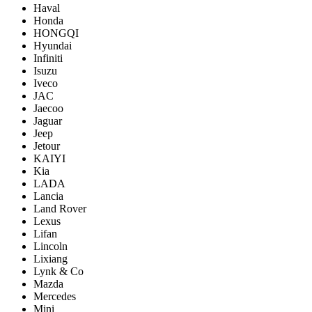
Haval
Honda
HONGQI
Hyundai
Infiniti
Isuzu
Iveco
JAC
Jaecoo
Jaguar
Jeep
Jetour
KAIYI
Kia
LADA
Lancia
Land Rover
Lexus
Lifan
Lincoln
Lixiang
Lynk & Co
Mazda
Mercedes
Mini