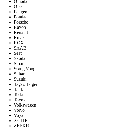
Omoda
Opel
Peugeot
Pontiac
Porsсhe
Ravon
Renault
Rover
ROX
SAAB
Seat
Skoda
Smart
Ssang Yong
Subaru
Suzuki
Tagaz Taiger
Tank
Tesla
Toyota
Volkswagen
Volvo
Voyah
XCITE
ZEEKR