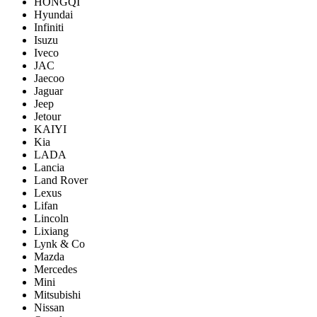
HONGQI
Hyundai
Infiniti
Isuzu
Iveco
JAC
Jaecoo
Jaguar
Jeep
Jetour
KAIYI
Kia
LADA
Lancia
Land Rover
Lexus
Lifan
Lincoln
Lixiang
Lynk & Co
Mazda
Mercedes
Mini
Mitsubishi
Nissan