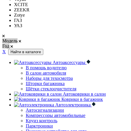
XCITE
ZEEKR
Zotye
ГАЗ
УАЗ
Модель
Год
Х
Найти в каталоге
Автоаксессуары
В помощь водителю
В салон автомобиля
Наборы для техосмотра
Шторки багажника
Щётки стеклоочистителя
Автоковрики в салон
Коврики в багажник
Автоэлектроника
Автосигнализации
Компрессоры автомобильные
Круиз контроль
Парктроники