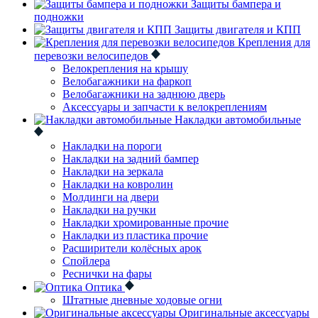
Защиты бампера и
подножки
Защиты двигателя и КПП
Крепления для
перевозки велосипедов
Велокрепления на крышу
Велобагажники на фаркоп
Велобагажники на заднюю дверь
Аксессуары и запчасти к велокреплениям
Накладки автомобильные
Накладки на пороги
Накладки на задний бампер
Накладки на зеркала
Накладки на ковролин
Молдинги на двери
Накладки на ручки
Накладки хромированные прочие
Накладки из пластика прочие
Расширители колёсных арок
Спойлера
Реснички на фары
Оптика
Штатные дневные ходовые огни
Оригинальные аксессуары