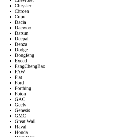
Chevrolet
Chrysler
Citroen
Cupra
Dacia
Daewoo
Datsun
Deepal
Denza
Dodge
Dongfeng
Exeed
FangChengBao
FAW
Fiat
Ford
Forthing
Foton
GAC
Geely
Genesis
GMC
Great Wall
Haval
Honda