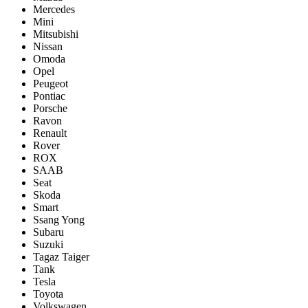
Mercedes
Mini
Mitsubishi
Nissan
Omoda
Opel
Peugeot
Pontiac
Porsсhe
Ravon
Renault
Rover
ROX
SAAB
Seat
Skoda
Smart
Ssang Yong
Subaru
Suzuki
Tagaz Taiger
Tank
Tesla
Toyota
Volkswagen