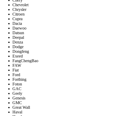
Chery
Chevrolet
Chrysler
Citroen
Cupra
Dacia
Daewoo
Datsun
Deepal
Denza
Dodge
Dongfeng
Exeed
FangChengBao
FAW
Fiat
Ford
Forthing
Foton
GAC
Geely
Genesis
GMC
Great Wall
Haval