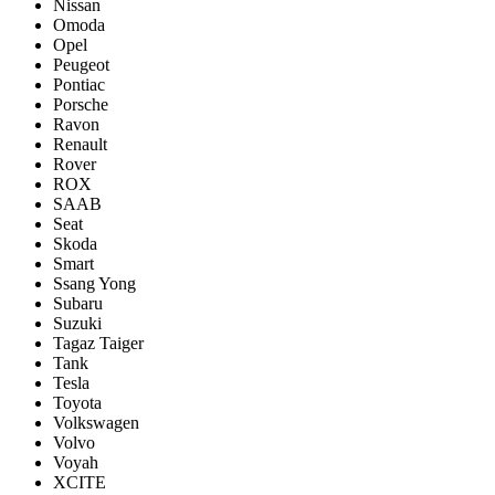
Nissan
Omoda
Opel
Peugeot
Pontiac
Porsсhe
Ravon
Renault
Rover
ROX
SAAB
Seat
Skoda
Smart
Ssang Yong
Subaru
Suzuki
Tagaz Taiger
Tank
Tesla
Toyota
Volkswagen
Volvo
Voyah
XCITE