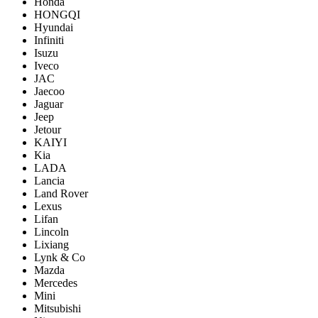
Honda
HONGQI
Hyundai
Infiniti
Isuzu
Iveco
JAC
Jaecoo
Jaguar
Jeep
Jetour
KAIYI
Kia
LADA
Lancia
Land Rover
Lexus
Lifan
Lincoln
Lixiang
Lynk & Co
Mazda
Mercedes
Mini
Mitsubishi