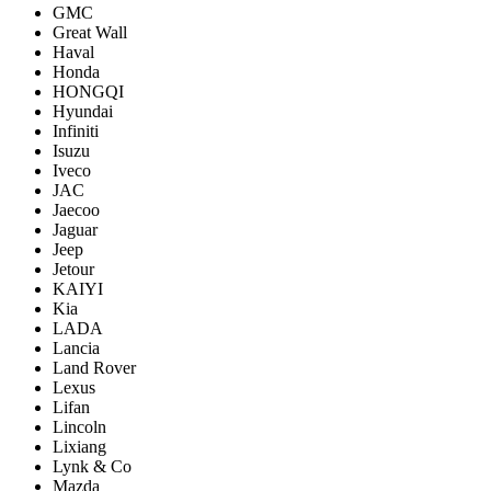
GMC
Great Wall
Haval
Honda
HONGQI
Hyundai
Infiniti
Isuzu
Iveco
JAC
Jaecoo
Jaguar
Jeep
Jetour
KAIYI
Kia
LADA
Lancia
Land Rover
Lexus
Lifan
Lincoln
Lixiang
Lynk & Co
Mazda