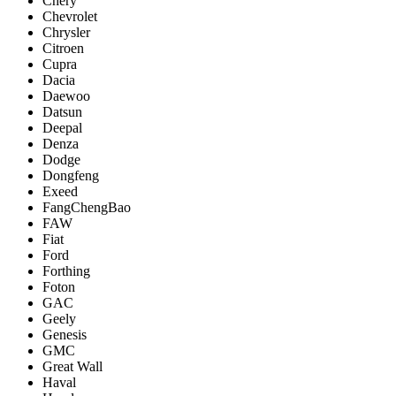
Chery
Chevrolet
Chrysler
Citroen
Cupra
Dacia
Daewoo
Datsun
Deepal
Denza
Dodge
Dongfeng
Exeed
FangChengBao
FAW
Fiat
Ford
Forthing
Foton
GAC
Geely
Genesis
GMC
Great Wall
Haval