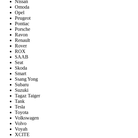
Nissan
Omoda
Opel
Peugeot
Pontiac
Porsсhe
Ravon
Renault
Rover
ROX
SAAB
Seat
Skoda
Smart
Ssang Yong
Subaru
Suzuki
Tagaz Taiger
Tank
Tesla
Toyota
Volkswagen
Volvo
Voyah
XCITE