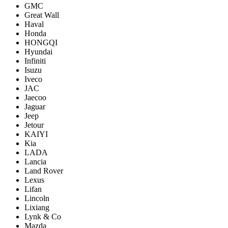
GMC
Great Wall
Haval
Honda
HONGQI
Hyundai
Infiniti
Isuzu
Iveco
JAC
Jaecoo
Jaguar
Jeep
Jetour
KAIYI
Kia
LADA
Lancia
Land Rover
Lexus
Lifan
Lincoln
Lixiang
Lynk & Co
Mazda