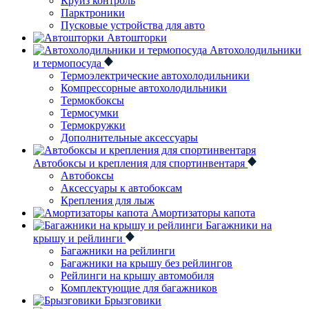
Круиз контроль
Парктроники
Пусковые устройства для авто
Автошторки
Автохолодильники
и термопосуда
Термоэлектрические автохолодильники
Компрессорные автохолодильники
Термокбоксы
Термосумки
Термокружки
Дополнительные аксессуары
Автобоксы и крепления для спортинвентаря
Автобоксы
Аксессуары к автобоксам
Крепления для лыж
Амортизаторы капота
Багажники на
крышу и рейлинги
Багажники на рейлинги
Багажники на крышу без рейлингов
Рейлинги на крышу автомобиля
Комплектующие для багажников
Брызговики