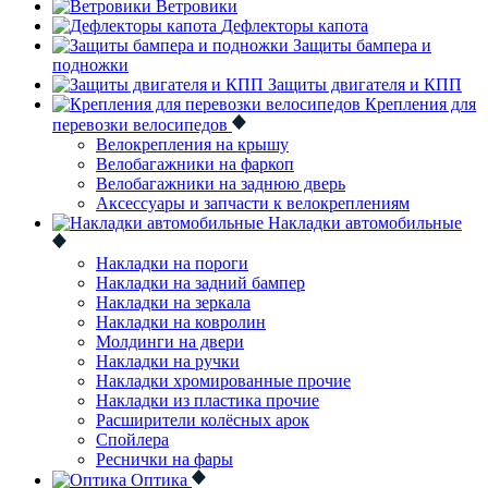
Ветровики
Дефлекторы капота
Защиты бампера и
подножки
Защиты двигателя и КПП
Крепления для
перевозки велосипедов
Велокрепления на крышу
Велобагажники на фаркоп
Велобагажники на заднюю дверь
Аксессуары и запчасти к велокреплениям
Накладки автомобильные
Накладки на пороги
Накладки на задний бампер
Накладки на зеркала
Накладки на ковролин
Молдинги на двери
Накладки на ручки
Накладки хромированные прочие
Накладки из пластика прочие
Расширители колёсных арок
Спойлера
Реснички на фары
Оптика