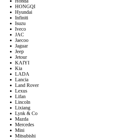
Honda
HONGQI
Hyundai
Infiniti
Isuzu
Iveco
JAC
Jaecoo
Jaguar
Jeep
Jetour
KAIYI
Kia
LADA
Lancia
Land Rover
Lexus
Lifan
Lincoln
Lixiang
Lynk & Co
Mazda
Mercedes
Mini
Mitsubishi