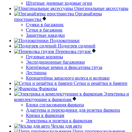
Штатные дневные ходовые огни
Оригинальные аксессуары
Органайзеры
пространства
Сумки в багажник
Сетки в багажник
Защитные накидки
Подлокотники
Подогрев сидений
Перевозка грузов
Грузовые корзины
Экспедиционные багажники
Крепёжные ремни и фиксаторы груза
Лестницы
Кронштейны запасного колеса и колпаки
Сетки и решётки в бампер
Фаркопы
Электрика и
комплектующие к фаркопам
Блоки согласования фаркопа
Адаптеры и переходники для розетки фаркопа
Крюки к фаркопам
Электрика и розетки к фаркопам
Чехлы для авто
Цепи противоскольжения