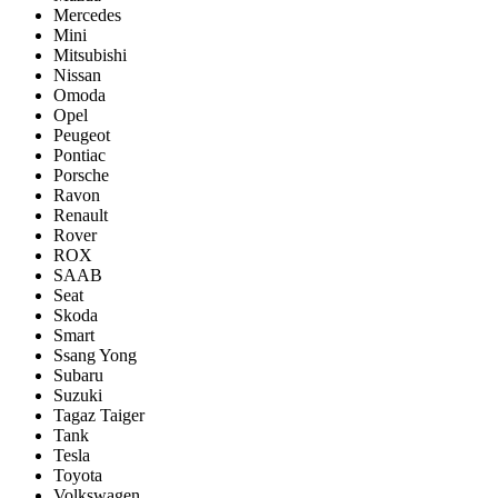
Mercedes
Mini
Mitsubishi
Nissan
Omoda
Opel
Peugeot
Pontiac
Porsсhe
Ravon
Renault
Rover
ROX
SAAB
Seat
Skoda
Smart
Ssang Yong
Subaru
Suzuki
Tagaz Taiger
Tank
Tesla
Toyota
Volkswagen