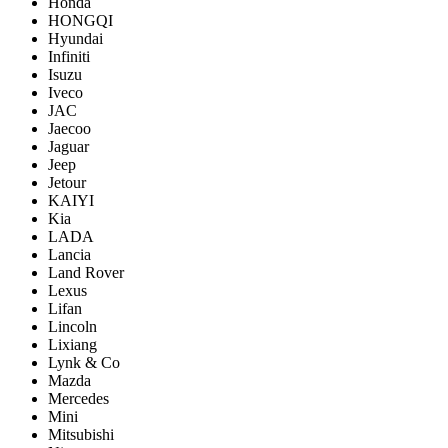
Honda
HONGQI
Hyundai
Infiniti
Isuzu
Iveco
JAC
Jaecoo
Jaguar
Jeep
Jetour
KAIYI
Kia
LADA
Lancia
Land Rover
Lexus
Lifan
Lincoln
Lixiang
Lynk & Co
Mazda
Mercedes
Mini
Mitsubishi