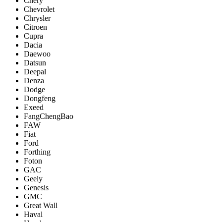
Chery
Chevrolet
Chrysler
Citroen
Cupra
Dacia
Daewoo
Datsun
Deepal
Denza
Dodge
Dongfeng
Exeed
FangChengBao
FAW
Fiat
Ford
Forthing
Foton
GAC
Geely
Genesis
GMC
Great Wall
Haval