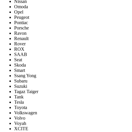
Nissan
Omoda
Opel
Peugeot
Pontiac
Porsсhe
Ravon
Renault
Rover
ROX
SAAB
Seat
Skoda
Smart
Ssang Yong
Subaru
Suzuki
Tagaz Taiger
Tank
Tesla
Toyota
Volkswagen
Volvo
Voyah
XCITE