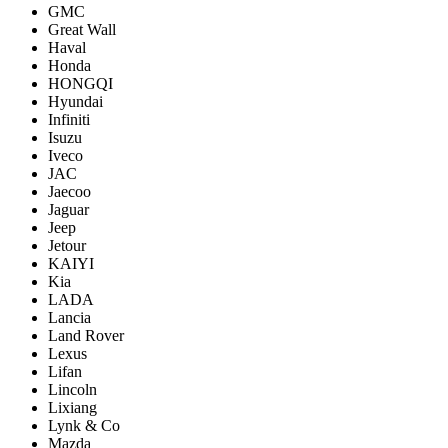
GMC
Great Wall
Haval
Honda
HONGQI
Hyundai
Infiniti
Isuzu
Iveco
JAC
Jaecoo
Jaguar
Jeep
Jetour
KAIYI
Kia
LADA
Lancia
Land Rover
Lexus
Lifan
Lincoln
Lixiang
Lynk & Co
Mazda