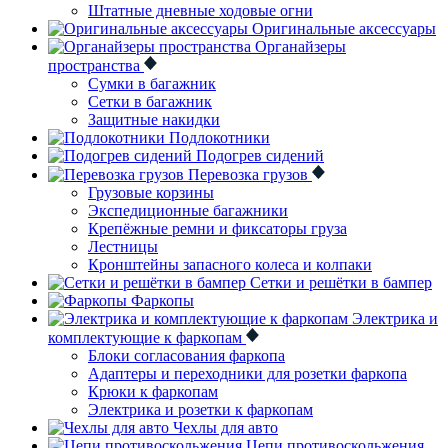
Штатные дневные ходовые огни
Оригинальные аксессуары
Органайзеры
пространства
Сумки в багажник
Сетки в багажник
Защитные накидки
Подлокотники
Подогрев сидений
Перевозка грузов
Грузовые корзины
Экспедиционные багажники
Крепёжные ремни и фиксаторы груза
Лестницы
Кронштейны запасного колеса и колпаки
Сетки и решётки в бампер
Фаркопы
Электрика и
комплектующие к фаркопам
Блоки согласования фаркопа
Адаптеры и переходники для розетки фаркопа
Крюки к фаркопам
Электрика и розетки к фаркопам
Чехлы для авто
Цепи противоскольжения