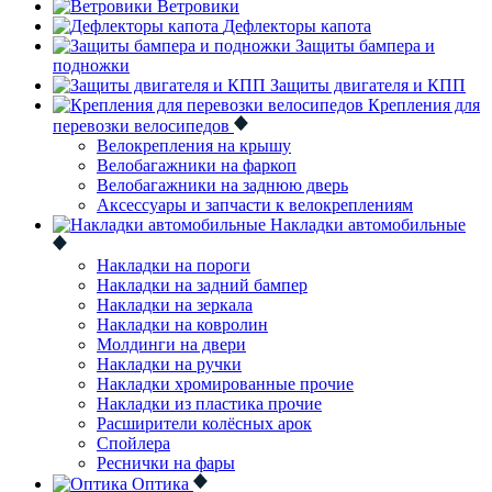
Ветровики
Дефлекторы капота
Защиты бампера и
подножки
Защиты двигателя и КПП
Крепления для
перевозки велосипедов
Велокрепления на крышу
Велобагажники на фаркоп
Велобагажники на заднюю дверь
Аксессуары и запчасти к велокреплениям
Накладки автомобильные
Накладки на пороги
Накладки на задний бампер
Накладки на зеркала
Накладки на ковролин
Молдинги на двери
Накладки на ручки
Накладки хромированные прочие
Накладки из пластика прочие
Расширители колёсных арок
Спойлера
Реснички на фары
Оптика