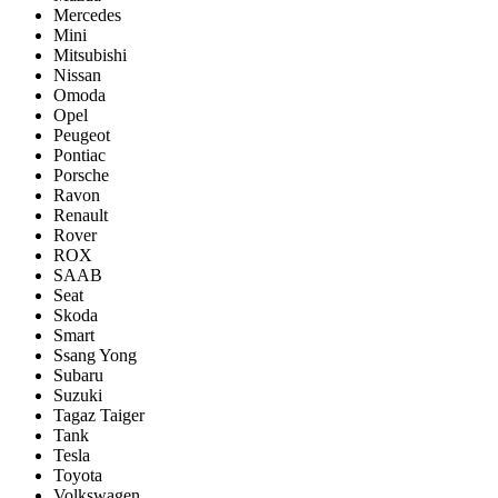
Mercedes
Mini
Mitsubishi
Nissan
Omoda
Opel
Peugeot
Pontiac
Porsсhe
Ravon
Renault
Rover
ROX
SAAB
Seat
Skoda
Smart
Ssang Yong
Subaru
Suzuki
Tagaz Taiger
Tank
Tesla
Toyota
Volkswagen