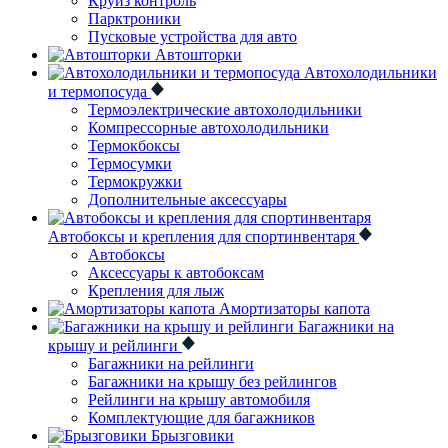
Круиз контроль
Парктроники
Пусковые устройства для авто
Автошторки
Автохолодильники
и термопосуда
Термоэлектрические автохолодильники
Компрессорные автохолодильники
Термокбоксы
Термосумки
Термокружки
Дополнительные аксессуары
Автобоксы и крепления для спортинвентаря
Автобоксы
Аксессуары к автобоксам
Крепления для лыж
Амортизаторы капота
Багажники на
крышу и рейлинги
Багажники на рейлинги
Багажники на крышу без рейлингов
Рейлинги на крышу автомобиля
Комплектующие для багажников
Брызговики