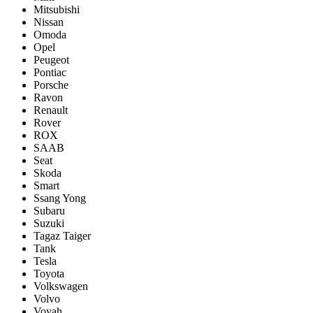
Mitsubishi
Nissan
Omoda
Opel
Peugeot
Pontiac
Porsсhe
Ravon
Renault
Rover
ROX
SAAB
Seat
Skoda
Smart
Ssang Yong
Subaru
Suzuki
Tagaz Taiger
Tank
Tesla
Toyota
Volkswagen
Volvo
Voyah