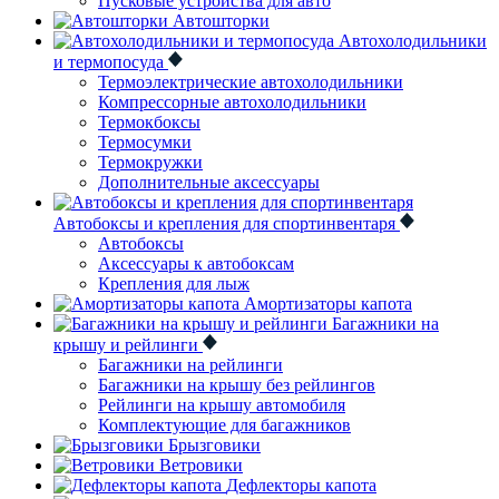
Пусковые устройства для авто
Автошторки
Автохолодильники
и термопосуда
Термоэлектрические автохолодильники
Компрессорные автохолодильники
Термокбоксы
Термосумки
Термокружки
Дополнительные аксессуары
Автобоксы и крепления для спортинвентаря
Автобоксы
Аксессуары к автобоксам
Крепления для лыж
Амортизаторы капота
Багажники на
крышу и рейлинги
Багажники на рейлинги
Багажники на крышу без рейлингов
Рейлинги на крышу автомобиля
Комплектующие для багажников
Брызговики
Ветровики
Дефлекторы капота