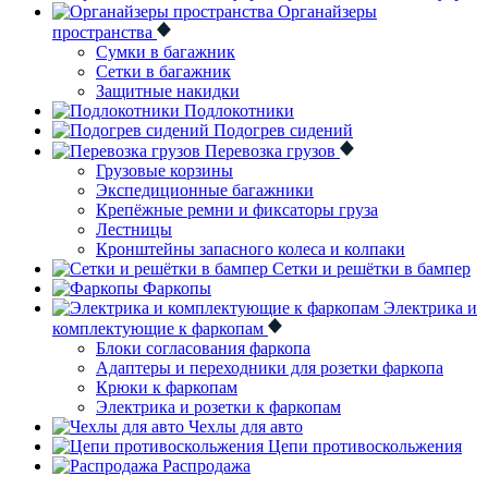
Органайзеры
пространства
Сумки в багажник
Сетки в багажник
Защитные накидки
Подлокотники
Подогрев сидений
Перевозка грузов
Грузовые корзины
Экспедиционные багажники
Крепёжные ремни и фиксаторы груза
Лестницы
Кронштейны запасного колеса и колпаки
Сетки и решётки в бампер
Фаркопы
Электрика и
комплектующие к фаркопам
Блоки согласования фаркопа
Адаптеры и переходники для розетки фаркопа
Крюки к фаркопам
Электрика и розетки к фаркопам
Чехлы для авто
Цепи противоскольжения
Распродажа