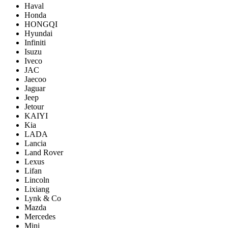
Haval
Honda
HONGQI
Hyundai
Infiniti
Isuzu
Iveco
JAC
Jaecoo
Jaguar
Jeep
Jetour
KAIYI
Kia
LADA
Lancia
Land Rover
Lexus
Lifan
Lincoln
Lixiang
Lynk & Co
Mazda
Mercedes
Mini