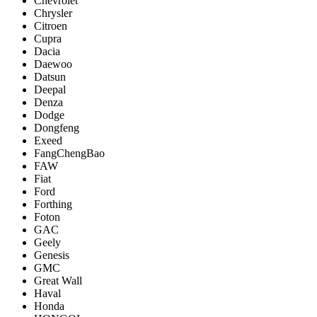
Chevrolet
Chrysler
Citroen
Cupra
Dacia
Daewoo
Datsun
Deepal
Denza
Dodge
Dongfeng
Exeed
FangChengBao
FAW
Fiat
Ford
Forthing
Foton
GAC
Geely
Genesis
GMC
Great Wall
Haval
Honda