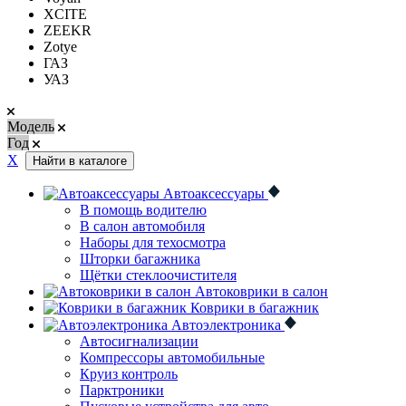
XCITE
ZEEKR
Zotye
ГАЗ
УАЗ
Модель
Год
Х
Найти в каталоге
Автоаксессуары
В помощь водителю
В салон автомобиля
Наборы для техосмотра
Шторки багажника
Щётки стеклоочистителя
Автоковрики в салон
Коврики в багажник
Автоэлектроника
Автосигнализации
Компрессоры автомобильные
Круиз контроль
Парктроники