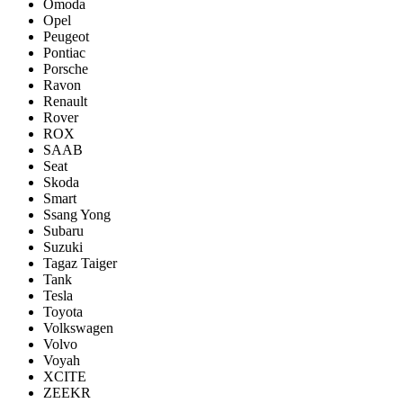
Omoda
Opel
Peugeot
Pontiac
Porsсhe
Ravon
Renault
Rover
ROX
SAAB
Seat
Skoda
Smart
Ssang Yong
Subaru
Suzuki
Tagaz Taiger
Tank
Tesla
Toyota
Volkswagen
Volvo
Voyah
XCITE
ZEEKR