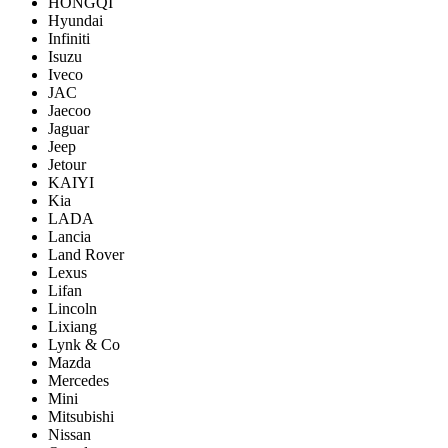
HONGQI
Hyundai
Infiniti
Isuzu
Iveco
JAC
Jaecoo
Jaguar
Jeep
Jetour
KAIYI
Kia
LADA
Lancia
Land Rover
Lexus
Lifan
Lincoln
Lixiang
Lynk & Co
Mazda
Mercedes
Mini
Mitsubishi
Nissan