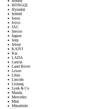
Honda
HONGQI
Hyundai
Infiniti
Isuzu
Iveco
JAC
Jaecoo
Jaguar
Jeep
Jetour
KAIYI
Kia
LADA
Lancia
Land Rover
Lexus
Lifan
Lincoln
Lixiang
Lynk & Co
Mazda
Mercedes
Mini
Mitsubishi