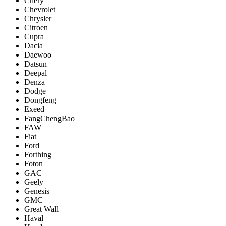
Chery
Chevrolet
Chrysler
Citroen
Cupra
Dacia
Daewoo
Datsun
Deepal
Denza
Dodge
Dongfeng
Exeed
FangChengBao
FAW
Fiat
Ford
Forthing
Foton
GAC
Geely
Genesis
GMC
Great Wall
Haval