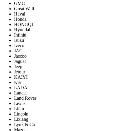
GMC
Great Wall
Haval
Honda
HONGQI
Hyundai
Infiniti
Isuzu
Iveco
JAC
Jaecoo
Jaguar
Jeep
Jetour
KAIYI
Kia
LADA
Lancia
Land Rover
Lexus
Lifan
Lincoln
Lixiang
Lynk & Co
Mazda