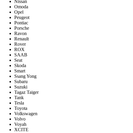
Nissan
Omoda
Opel
Peugeot
Pontiac
Porsсhe
Ravon
Renault
Rover
ROX
SAAB
Seat
Skoda
Smart
Ssang Yong
Subaru
Suzuki
Tagaz Taiger
Tank
Tesla
Toyota
Volkswagen
Volvo
Voyah
XCITE