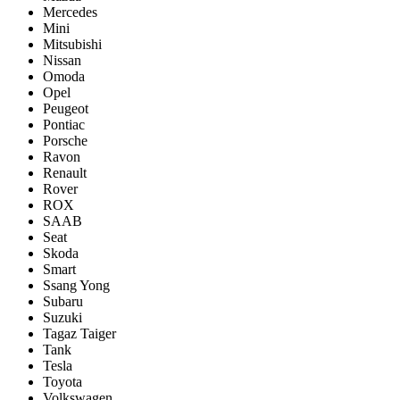
Mercedes
Mini
Mitsubishi
Nissan
Omoda
Opel
Peugeot
Pontiac
Porsсhe
Ravon
Renault
Rover
ROX
SAAB
Seat
Skoda
Smart
Ssang Yong
Subaru
Suzuki
Tagaz Taiger
Tank
Tesla
Toyota
Volkswagen