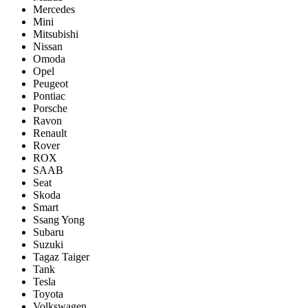
Mercedes
Mini
Mitsubishi
Nissan
Omoda
Opel
Peugeot
Pontiac
Porsсhe
Ravon
Renault
Rover
ROX
SAAB
Seat
Skoda
Smart
Ssang Yong
Subaru
Suzuki
Tagaz Taiger
Tank
Tesla
Toyota
Volkswagen