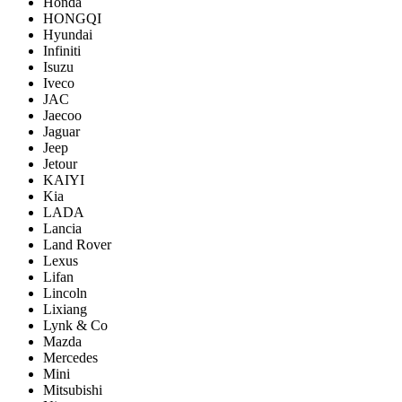
Honda
HONGQI
Hyundai
Infiniti
Isuzu
Iveco
JAC
Jaecoo
Jaguar
Jeep
Jetour
KAIYI
Kia
LADA
Lancia
Land Rover
Lexus
Lifan
Lincoln
Lixiang
Lynk & Co
Mazda
Mercedes
Mini
Mitsubishi