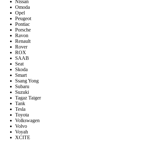
Nissan
Omoda
Opel
Peugeot
Pontiac
Porsсhe
Ravon
Renault
Rover
ROX
SAAB
Seat
Skoda
Smart
Ssang Yong
Subaru
Suzuki
Tagaz Taiger
Tank
Tesla
Toyota
Volkswagen
Volvo
Voyah
XCITE