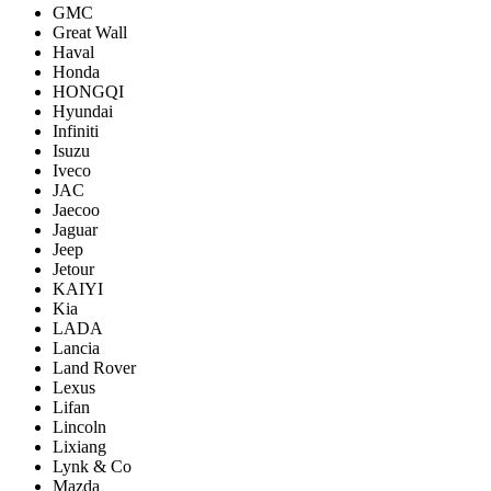
GMC
Great Wall
Haval
Honda
HONGQI
Hyundai
Infiniti
Isuzu
Iveco
JAC
Jaecoo
Jaguar
Jeep
Jetour
KAIYI
Kia
LADA
Lancia
Land Rover
Lexus
Lifan
Lincoln
Lixiang
Lynk & Co
Mazda