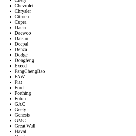
Chery
Chevrolet
Chrysler
Citroen
Cupra
Dacia
Daewoo
Datsun
Deepal
Denza
Dodge
Dongfeng
Exeed
FangChengBao
FAW
Fiat
Ford
Forthing
Foton
GAC
Geely
Genesis
GMC
Great Wall
Haval