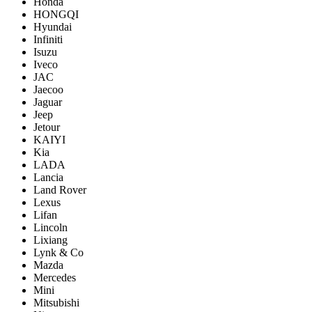
Honda
HONGQI
Hyundai
Infiniti
Isuzu
Iveco
JAC
Jaecoo
Jaguar
Jeep
Jetour
KAIYI
Kia
LADA
Lancia
Land Rover
Lexus
Lifan
Lincoln
Lixiang
Lynk & Co
Mazda
Mercedes
Mini
Mitsubishi