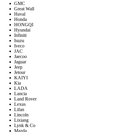
GMC
Great Wall
Haval
Honda
HONGQI
Hyundai
Infiniti
Isuzu
Iveco
JAC
Jaecoo
Jaguar
Jeep
Jetour
KAIYI
Kia
LADA
Lancia
Land Rover
Lexus
Lifan
Lincoln
Lixiang
Lynk & Co
Mazda