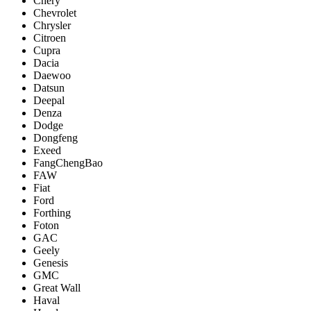
Chery
Chevrolet
Chrysler
Citroen
Cupra
Dacia
Daewoo
Datsun
Deepal
Denza
Dodge
Dongfeng
Exeed
FangChengBao
FAW
Fiat
Ford
Forthing
Foton
GAC
Geely
Genesis
GMC
Great Wall
Haval