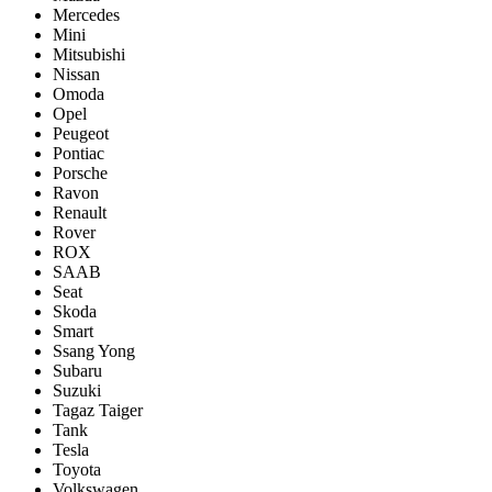
Mercedes
Mini
Mitsubishi
Nissan
Omoda
Opel
Peugeot
Pontiac
Porsсhe
Ravon
Renault
Rover
ROX
SAAB
Seat
Skoda
Smart
Ssang Yong
Subaru
Suzuki
Tagaz Taiger
Tank
Tesla
Toyota
Volkswagen