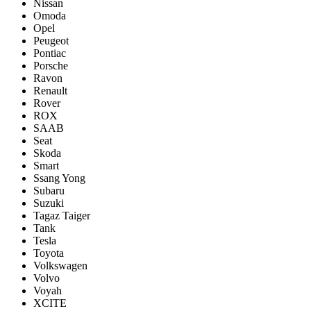
Nissan
Omoda
Opel
Peugeot
Pontiac
Porsсhe
Ravon
Renault
Rover
ROX
SAAB
Seat
Skoda
Smart
Ssang Yong
Subaru
Suzuki
Tagaz Taiger
Tank
Tesla
Toyota
Volkswagen
Volvo
Voyah
XCITE