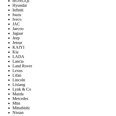
HONGQI
Hyundai
Infiniti
Isuzu
Iveco
JAC
Jaecoo
Jaguar
Jeep
Jetour
KAIYI
Kia
LADA
Lancia
Land Rover
Lexus
Lifan
Lincoln
Lixiang
Lynk & Co
Mazda
Mercedes
Mini
Mitsubishi
Nissan