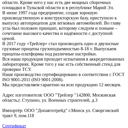
области. Кроме него у нас есть две мощных сборочных
площадки в Тульской области и в республике Марий Эл.
В июне 1997 года предприятие, создав хорошую
производственную и конструкторскую базу, приступило к
выпуску автоприцепов для легковых автомобилей. Во главу
угла был положен принцип, которому следуем и поныне –
сочетание высокого качества и надёжности с доступной
ценой.
В 2017 году «Трейлер» стал производить одно и двухосные
грузовые прицепы грузоподъемностью 8-18 т. Выпускаем
прицепы-платформы под различные настройки.
Вся наша продукция проходит испытания в аккредитованных
лабораториях. Кроме того у нас есть собственный стенд для
проверки ТСУ.
Наше производство сертифицировано в соответствии с ГОСТ
ISO 9001-2011 (ISO 9001:2008).
Мы предоставляем гарантию на всю продукцию 12 месяцев.
Адрес изготовителя: ООО "Трейлер "142800, Московская
область,г. Ступино, ул. Военных строителей, д.3
Импортёр: ООО "Допавтотрейд" г.Минск ул. Сморговский
тракт 9, пом.118
Сертификат