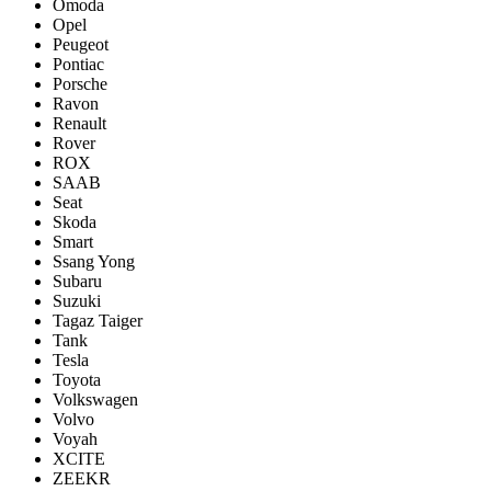
Omoda
Opel
Peugeot
Pontiac
Porsсhe
Ravon
Renault
Rover
ROX
SAAB
Seat
Skoda
Smart
Ssang Yong
Subaru
Suzuki
Tagaz Taiger
Tank
Tesla
Toyota
Volkswagen
Volvo
Voyah
XCITE
ZEEKR