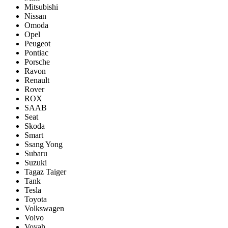
Mitsubishi
Nissan
Omoda
Opel
Peugeot
Pontiac
Porsсhe
Ravon
Renault
Rover
ROX
SAAB
Seat
Skoda
Smart
Ssang Yong
Subaru
Suzuki
Tagaz Taiger
Tank
Tesla
Toyota
Volkswagen
Volvo
Voyah