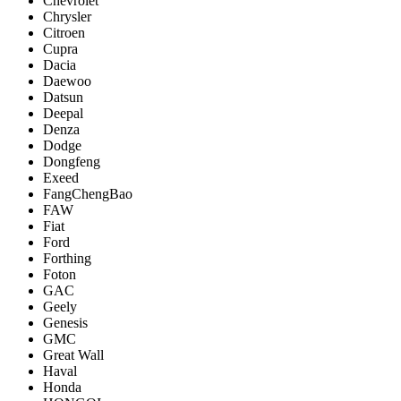
Chevrolet
Chrysler
Citroen
Cupra
Dacia
Daewoo
Datsun
Deepal
Denza
Dodge
Dongfeng
Exeed
FangChengBao
FAW
Fiat
Ford
Forthing
Foton
GAC
Geely
Genesis
GMC
Great Wall
Haval
Honda