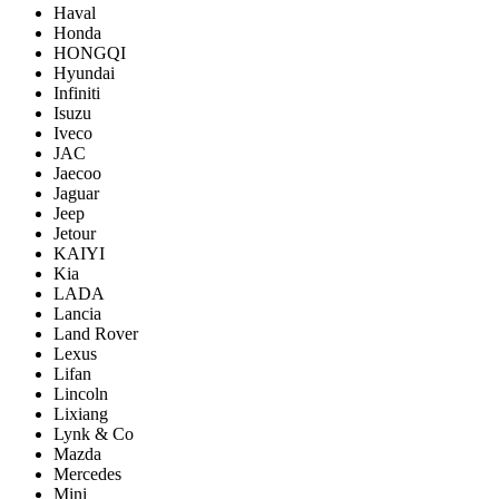
Haval
Honda
HONGQI
Hyundai
Infiniti
Isuzu
Iveco
JAC
Jaecoo
Jaguar
Jeep
Jetour
KAIYI
Kia
LADA
Lancia
Land Rover
Lexus
Lifan
Lincoln
Lixiang
Lynk & Co
Mazda
Mercedes
Mini