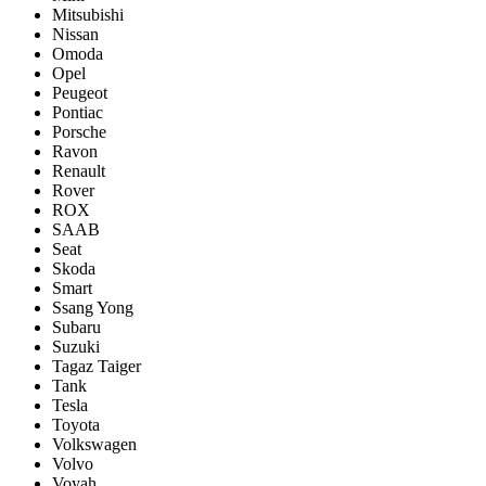
Mitsubishi
Nissan
Omoda
Opel
Peugeot
Pontiac
Porsсhe
Ravon
Renault
Rover
ROX
SAAB
Seat
Skoda
Smart
Ssang Yong
Subaru
Suzuki
Tagaz Taiger
Tank
Tesla
Toyota
Volkswagen
Volvo
Voyah