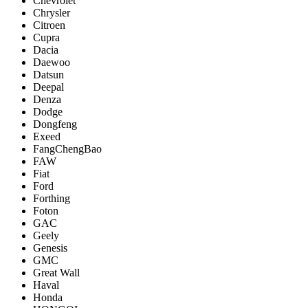
Chevrolet
Chrysler
Citroen
Cupra
Dacia
Daewoo
Datsun
Deepal
Denza
Dodge
Dongfeng
Exeed
FangChengBao
FAW
Fiat
Ford
Forthing
Foton
GAC
Geely
Genesis
GMC
Great Wall
Haval
Honda