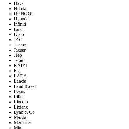
Haval
Honda
HONGQI
Hyundai
Infiniti
Isuzu
Iveco
JAC
Jaecoo
Jaguar
Jeep
Jetour
KAIYI
Kia
LADA
Lancia
Land Rover
Lexus
Lifan
Lincoln
Lixiang
Lynk & Co
Mazda
Mercedes
Mini