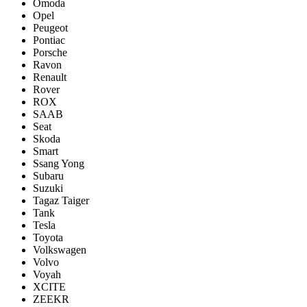
Omoda
Opel
Peugeot
Pontiac
Porsсhe
Ravon
Renault
Rover
ROX
SAAB
Seat
Skoda
Smart
Ssang Yong
Subaru
Suzuki
Tagaz Taiger
Tank
Tesla
Toyota
Volkswagen
Volvo
Voyah
XCITE
ZEEKR