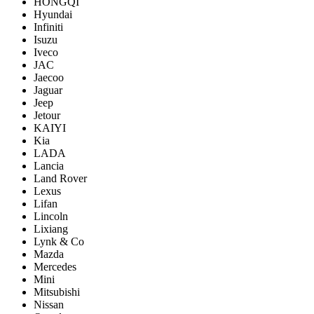
HONGQI
Hyundai
Infiniti
Isuzu
Iveco
JAC
Jaecoo
Jaguar
Jeep
Jetour
KAIYI
Kia
LADA
Lancia
Land Rover
Lexus
Lifan
Lincoln
Lixiang
Lynk & Co
Mazda
Mercedes
Mini
Mitsubishi
Nissan