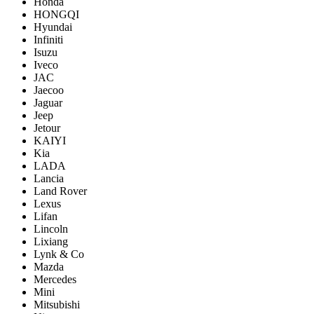
Honda
HONGQI
Hyundai
Infiniti
Isuzu
Iveco
JAC
Jaecoo
Jaguar
Jeep
Jetour
KAIYI
Kia
LADA
Lancia
Land Rover
Lexus
Lifan
Lincoln
Lixiang
Lynk & Co
Mazda
Mercedes
Mini
Mitsubishi