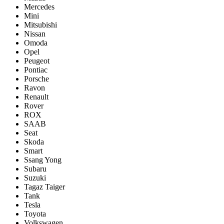
Mercedes
Mini
Mitsubishi
Nissan
Omoda
Opel
Peugeot
Pontiac
Porsсhe
Ravon
Renault
Rover
ROX
SAAB
Seat
Skoda
Smart
Ssang Yong
Subaru
Suzuki
Tagaz Taiger
Tank
Tesla
Toyota
Volkswagen