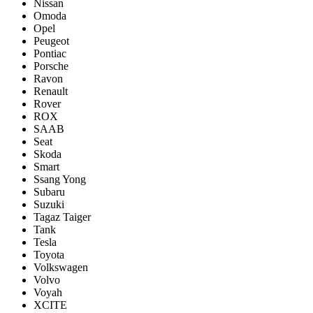
Nissan
Omoda
Opel
Peugeot
Pontiac
Porsсhe
Ravon
Renault
Rover
ROX
SAAB
Seat
Skoda
Smart
Ssang Yong
Subaru
Suzuki
Tagaz Taiger
Tank
Tesla
Toyota
Volkswagen
Volvo
Voyah
XCITE