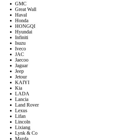
GMC
Great Wall
Haval
Honda
HONGQI
Hyundai
Infiniti
Isuzu
Iveco
JAC
Jaecoo
Jaguar
Jeep
Jetour
KAIYI
Kia
LADA
Lancia
Land Rover
Lexus
Lifan
Lincoln
Lixiang
Lynk & Co
Mazda