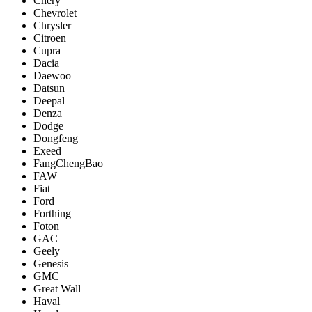
Chery
Chevrolet
Chrysler
Citroen
Cupra
Dacia
Daewoo
Datsun
Deepal
Denza
Dodge
Dongfeng
Exeed
FangChengBao
FAW
Fiat
Ford
Forthing
Foton
GAC
Geely
Genesis
GMC
Great Wall
Haval