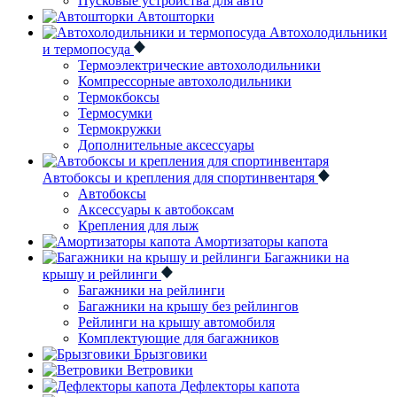
Пусковые устройства для авто
Автошторки
Автохолодильники
и термопосуда
Термоэлектрические автохолодильники
Компрессорные автохолодильники
Термокбоксы
Термосумки
Термокружки
Дополнительные аксессуары
Автобоксы и крепления для спортинвентаря
Автобоксы
Аксессуары к автобоксам
Крепления для лыж
Амортизаторы капота
Багажники на
крышу и рейлинги
Багажники на рейлинги
Багажники на крышу без рейлингов
Рейлинги на крышу автомобиля
Комплектующие для багажников
Брызговики
Ветровики
Дефлекторы капота