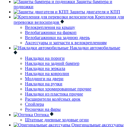
Защиты бампера и
подножки
Защиты двигателя и КПП
Крепления для
перевозки велосипедов
Велокрепления на крышу
Велобагажники на фаркоп
Велобагажники на заднюю дверь
Аксессуары и запчасти к велокреплениям
Накладки автомобильные
Накладки на пороги
Накладки на задний бампер
Накладки на зеркала
Накладки на ковролин
Молдинги на двери
Накладки на ручки
Накладки хромированные прочие
Накладки из пластика прочие
Расширители колёсных арок
Спойлера
Реснички на фары
Оптика
Штатные дневные ходовые огни
Оригинальные аксессуары