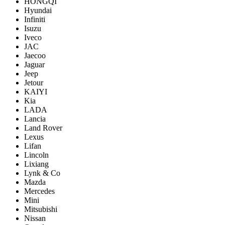
HONGQI
Hyundai
Infiniti
Isuzu
Iveco
JAC
Jaecoo
Jaguar
Jeep
Jetour
KAIYI
Kia
LADA
Lancia
Land Rover
Lexus
Lifan
Lincoln
Lixiang
Lynk & Co
Mazda
Mercedes
Mini
Mitsubishi
Nissan