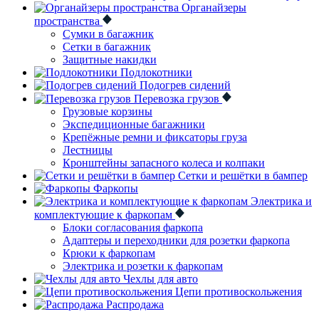
Органайзеры
пространства
Сумки в багажник
Сетки в багажник
Защитные накидки
Подлокотники
Подогрев сидений
Перевозка грузов
Грузовые корзины
Экспедиционные багажники
Крепёжные ремни и фиксаторы груза
Лестницы
Кронштейны запасного колеса и колпаки
Сетки и решётки в бампер
Фаркопы
Электрика и
комплектующие к фаркопам
Блоки согласования фаркопа
Адаптеры и переходники для розетки фаркопа
Крюки к фаркопам
Электрика и розетки к фаркопам
Чехлы для авто
Цепи противоскольжения
Распродажа