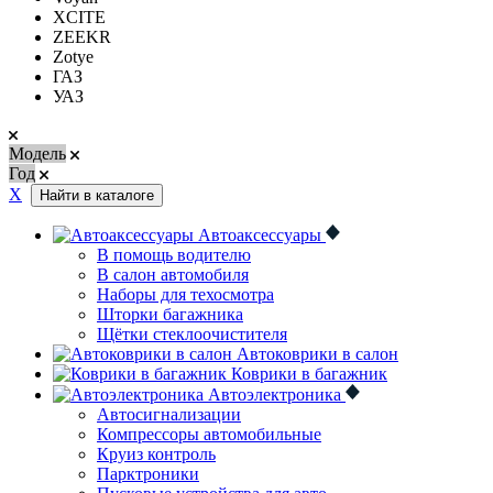
XCITE
ZEEKR
Zotye
ГАЗ
УАЗ
Модель
Год
Х
Найти в каталоге
Автоаксессуары
В помощь водителю
В салон автомобиля
Наборы для техосмотра
Шторки багажника
Щётки стеклоочистителя
Автоковрики в салон
Коврики в багажник
Автоэлектроника
Автосигнализации
Компрессоры автомобильные
Круиз контроль
Парктроники