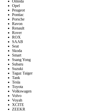
Omoda
Opel
Peugeot
Pontiac
Porsсhe
Ravon
Renault
Rover
ROX
SAAB
Seat
Skoda
Smart
Ssang Yong
Subaru
Suzuki
Tagaz Taiger
Tank
Tesla
Toyota
Volkswagen
Volvo
Voyah
XCITE
ZEEKR