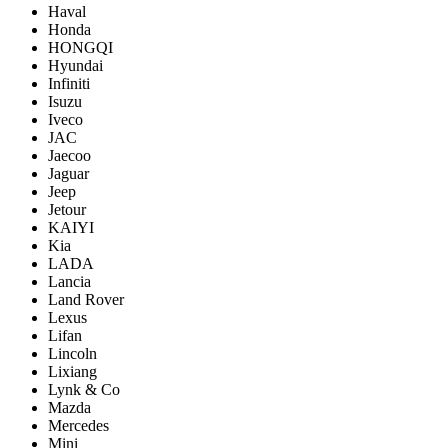
Haval
Honda
HONGQI
Hyundai
Infiniti
Isuzu
Iveco
JAC
Jaecoo
Jaguar
Jeep
Jetour
KAIYI
Kia
LADA
Lancia
Land Rover
Lexus
Lifan
Lincoln
Lixiang
Lynk & Co
Mazda
Mercedes
Mini