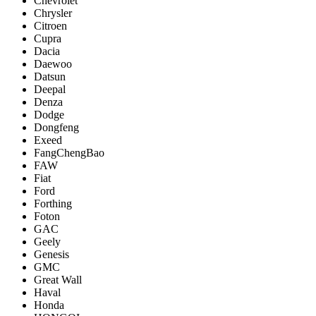
Chevrolet
Chrysler
Citroen
Cupra
Dacia
Daewoo
Datsun
Deepal
Denza
Dodge
Dongfeng
Exeed
FangChengBao
FAW
Fiat
Ford
Forthing
Foton
GAC
Geely
Genesis
GMC
Great Wall
Haval
Honda