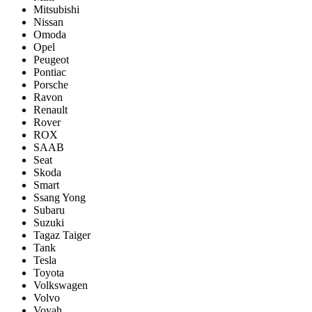
Mitsubishi
Nissan
Omoda
Opel
Peugeot
Pontiac
Porsсhe
Ravon
Renault
Rover
ROX
SAAB
Seat
Skoda
Smart
Ssang Yong
Subaru
Suzuki
Tagaz Taiger
Tank
Tesla
Toyota
Volkswagen
Volvo
Voyah