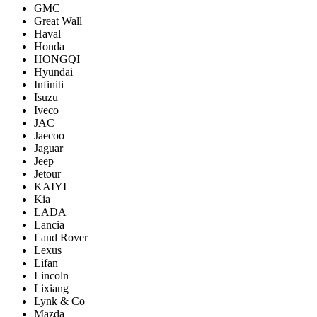
GMC
Great Wall
Haval
Honda
HONGQI
Hyundai
Infiniti
Isuzu
Iveco
JAC
Jaecoo
Jaguar
Jeep
Jetour
KAIYI
Kia
LADA
Lancia
Land Rover
Lexus
Lifan
Lincoln
Lixiang
Lynk & Co
Mazda