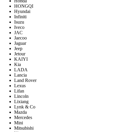
Honda
HONGQI
Hyundai
Infiniti
Isuzu
Iveco
JAC
Jaecoo
Jaguar
Jeep
Jetour
KAIYI
Kia
LADA
Lancia
Land Rover
Lexus
Lifan
Lincoln
Lixiang
Lynk & Co
Mazda
Mercedes
Mini
Mitsubishi