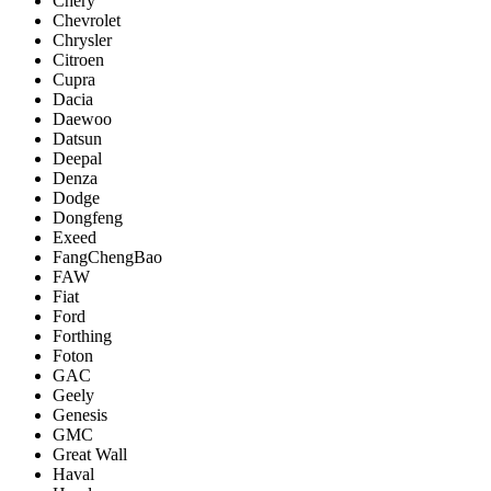
Chery
Chevrolet
Chrysler
Citroen
Cupra
Dacia
Daewoo
Datsun
Deepal
Denza
Dodge
Dongfeng
Exeed
FangChengBao
FAW
Fiat
Ford
Forthing
Foton
GAC
Geely
Genesis
GMC
Great Wall
Haval