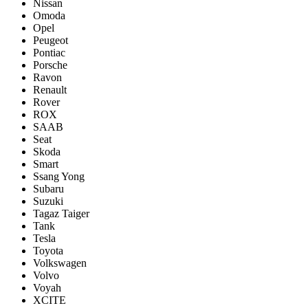
Nissan
Omoda
Opel
Peugeot
Pontiac
Porsсhe
Ravon
Renault
Rover
ROX
SAAB
Seat
Skoda
Smart
Ssang Yong
Subaru
Suzuki
Tagaz Taiger
Tank
Tesla
Toyota
Volkswagen
Volvo
Voyah
XCITE