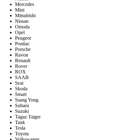
Mercedes
Mini
Mitsubishi
Nissan
Omoda
Opel
Peugeot
Pontiac
Porsсhe
Ravon
Renault
Rover
ROX
SAAB
Seat
Skoda
Smart
Ssang Yong
Subaru
Suzuki
Tagaz Taiger
Tank
Tesla
Toyota
Volkswagen