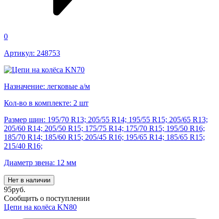
0
Артикул: 248753
Назначение: легковые а/м
Кол-во в комплекте: 2 шт
Размер шин: 195/70 R13; 205/55 R14; 195/55 R15; 205/65 R13;
205/60 R14; 205/50 R15; 175/75 R14; 175/70 R15; 195/50 R16;
185/70 R14; 185/60 R15; 205/45 R16; 195/65 R14; 185/65 R15;
215/40 R16;
Диаметр звена: 12 мм
Нет в наличии
95
руб.
Сообщить о поступлении
Цепи на колёса KN80