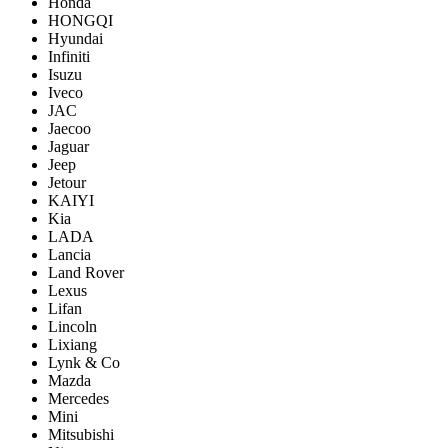
Honda
HONGQI
Hyundai
Infiniti
Isuzu
Iveco
JAC
Jaecoo
Jaguar
Jeep
Jetour
KAIYI
Kia
LADA
Lancia
Land Rover
Lexus
Lifan
Lincoln
Lixiang
Lynk & Co
Mazda
Mercedes
Mini
Mitsubishi