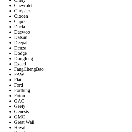
Chery
Chevrolet
Chrysler
Citroen
Cupra
Dacia
Daewoo
Datsun
Deepal
Denza
Dodge
Dongfeng
Exeed
FangChengBao
FAW
Fiat
Ford
Forthing
Foton
GAC
Geely
Genesis
GMC
Great Wall
Haval