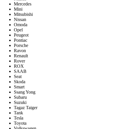
Mercedes
Mini
Mitsubishi
Nissan
Omoda
Opel
Peugeot
Pontiac
Porsсhe
Ravon
Renault
Rover
ROX
SAAB
Seat
Skoda
Smart
Ssang Yong
Subaru
Suzuki
Tagaz Taiger
Tank
Tesla
Toyota
Volkswagen