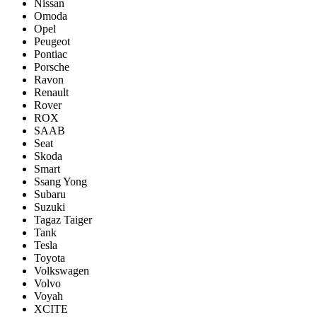
Nissan
Omoda
Opel
Peugeot
Pontiac
Porsсhe
Ravon
Renault
Rover
ROX
SAAB
Seat
Skoda
Smart
Ssang Yong
Subaru
Suzuki
Tagaz Taiger
Tank
Tesla
Toyota
Volkswagen
Volvo
Voyah
XCITE