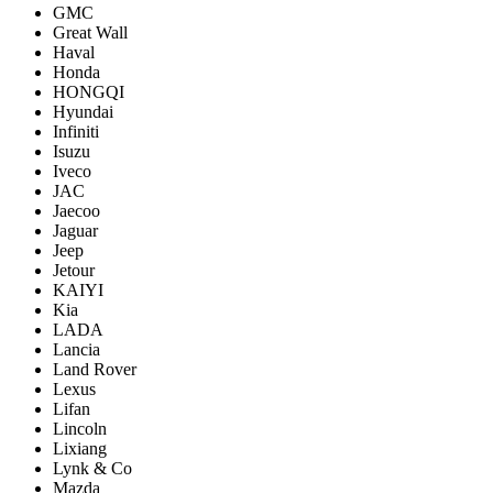
GMC
Great Wall
Haval
Honda
HONGQI
Hyundai
Infiniti
Isuzu
Iveco
JAC
Jaecoo
Jaguar
Jeep
Jetour
KAIYI
Kia
LADA
Lancia
Land Rover
Lexus
Lifan
Lincoln
Lixiang
Lynk & Co
Mazda