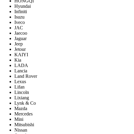
HONGQI
Hyundai
Infiniti
Isuzu
Iveco
JAC
Jaecoo
Jaguar
Jeep
Jetour
KAIYI
Kia
LADA
Lancia
Land Rover
Lexus
Lifan
Lincoln
Lixiang
Lynk & Co
Mazda
Mercedes
Mini
Mitsubishi
Nissan