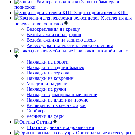
Защиты бампера и
подножки
Защиты двигателя и КПП
Крепления для
перевозки велосипедов
Велокрепления на крышу
Велобагажники на фаркоп
Велобагажники на заднюю дверь
Аксессуары и запчасти к велокреплениям
Накладки автомобильные
Накладки на пороги
Накладки на задний бампер
Накладки на зеркала
Накладки на ковролин
Молдинги на двери
Накладки на ручки
Накладки хромированные прочие
Накладки из пластика прочие
Расширители колёсных арок
Спойлера
Реснички на фары
Оптика
Штатные дневные ходовые огни
Оригинальные аксессуары