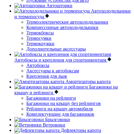
Пусковые устройства для авто
Автошторки
Автохолодильники
и термопосуда
Термоэлектрические автохолодильники
Компрессорные автохолодильники
Термокбоксы
Термосумки
Термокружки
Дополнительные аксессуары
Автобоксы и крепления для спортинвентаря
Автобоксы
Аксессуары к автобоксам
Крепления для лыж
Амортизаторы капота
Багажники на
крышу и рейлинги
Багажники на рейлинги
Багажники на крышу без рейлингов
Рейлинги на крышу автомобиля
Комплектующие для багажников
Брызговики
Ветровики
Дефлекторы капота