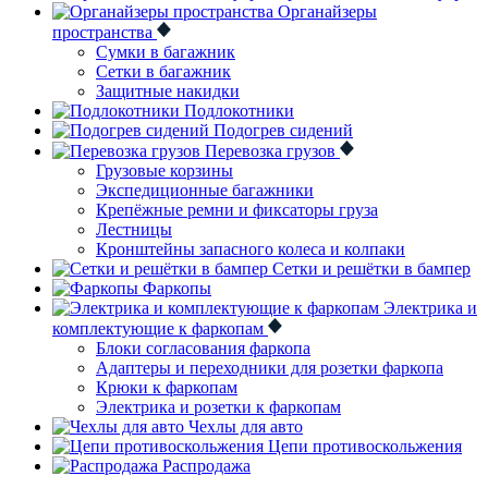
Органайзеры
пространства
Сумки в багажник
Сетки в багажник
Защитные накидки
Подлокотники
Подогрев сидений
Перевозка грузов
Грузовые корзины
Экспедиционные багажники
Крепёжные ремни и фиксаторы груза
Лестницы
Кронштейны запасного колеса и колпаки
Сетки и решётки в бампер
Фаркопы
Электрика и
комплектующие к фаркопам
Блоки согласования фаркопа
Адаптеры и переходники для розетки фаркопа
Крюки к фаркопам
Электрика и розетки к фаркопам
Чехлы для авто
Цепи противоскольжения
Распродажа