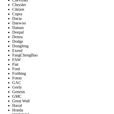
Chevrolet
Chrysler
Citroen
Cupra
Dacia
Daewoo
Datsun
Deepal
Denza
Dodge
Dongfeng
Exeed
FangChengBao
FAW
Fiat
Ford
Forthing
Foton
GAC
Geely
Genesis
GMC
Great Wall
Haval
Honda