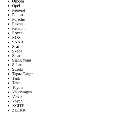
Omoda
Opel
Peugeot
Pontiac
Porsсhe
Ravon
Renault
Rover
ROX
SAAB
Seat
Skoda
Smart
Ssang Yong
Subaru
Suzuki
Tagaz Taiger
Tank
Tesla
Toyota
Volkswagen
Volvo
Voyah
XCITE
ZEEKR