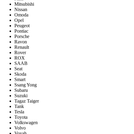
Mitsubishi
Nissan
Omoda
Opel
Peugeot
Pontiac
Porsсhe
Ravon
Renault
Rover
ROX
SAAB
Seat
Skoda
Smart
Ssang Yong
Subaru
Suzuki
Tagaz Taiger
Tank
Tesla
Toyota
Volkswagen
Volvo
Voyah