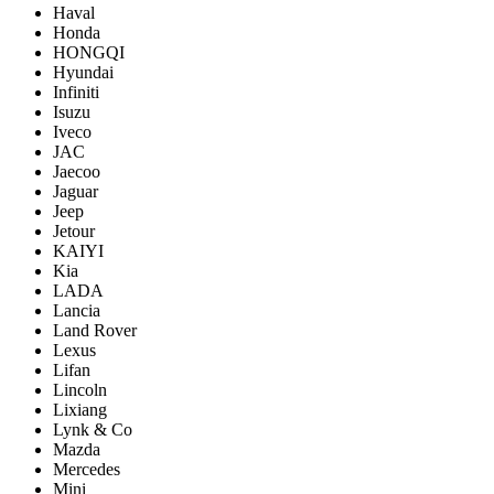
Haval
Honda
HONGQI
Hyundai
Infiniti
Isuzu
Iveco
JAC
Jaecoo
Jaguar
Jeep
Jetour
KAIYI
Kia
LADA
Lancia
Land Rover
Lexus
Lifan
Lincoln
Lixiang
Lynk & Co
Mazda
Mercedes
Mini