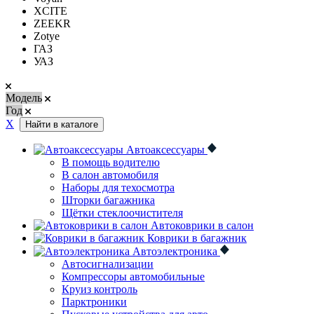
XCITE
ZEEKR
Zotye
ГАЗ
УАЗ
Модель
Год
Х
Найти в каталоге
Автоаксессуары
В помощь водителю
В салон автомобиля
Наборы для техосмотра
Шторки багажника
Щётки стеклоочистителя
Автоковрики в салон
Коврики в багажник
Автоэлектроника
Автосигнализации
Компрессоры автомобильные
Круиз контроль
Парктроники